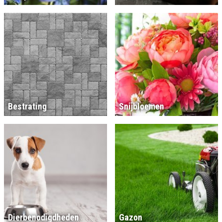
Bestrating
Snijbloemen
Dierbenodigdheden
Gazon