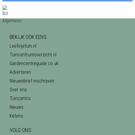
BEKIJK OOK EENS
Leefinjetuin.nl
Tuincentrumoverzicht.nl
Gardencentreguide.co.uk
Adverteren
Nieuwsbrief inschrijven
Over ons
Tuincentra
Nieuws
Ketens
VOLG ONS