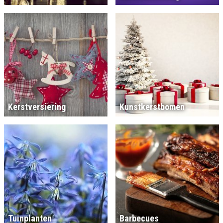
Kerstversiering
Kunstkerstbomen
Tuinplanten
Barbecues