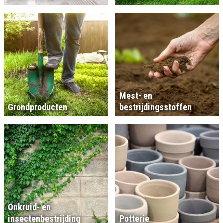
Mest- en
Grondproducten
bestrijdingsstoffen
Onkruid- en
insectenbestrijding
Potterie