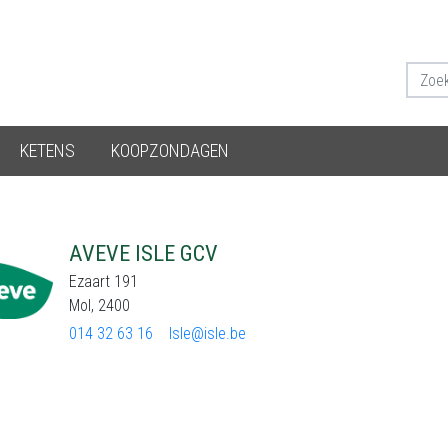
KETENS
KOOPZONDAGEN
AVEVE ISLE GCV
Ezaart 191
Mol, 2400
014 32 63 16
Isle@isle.be