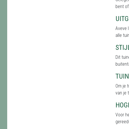
bent of
UIT
Aveve 
alle tu
STI
Dit tu
buitent
TUI
Om je t
van je 
HOG
Voor he
gereed