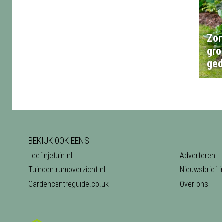
Zon
gro
ged
BEKIJK OOK EENS
Leefinjetuin.nl
Adverteren
Tuincentrumoverzicht.nl
Nieuwsbrief i
Gardencentreguide.co.uk
Over ons