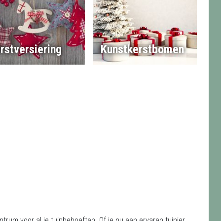
rstversiering
Kunstkerstbomen
trum voor al je tuinbehoeften. Of je nu een ervaren tuinier