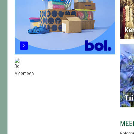
Ke
Tui
MEER
Gelegen