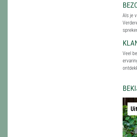
BEZO
Als je 
Verdere
spreken
KLA
Veel b
ervarin
ontdekk
BEK
Ui