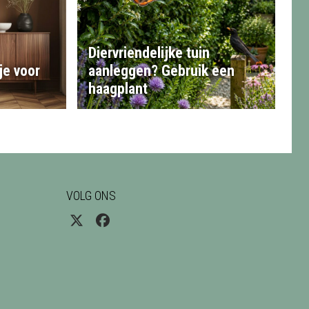
Diervriendelijke tuin
je voor
aanleggen? Gebruik een
haagplant
VOLG ONS