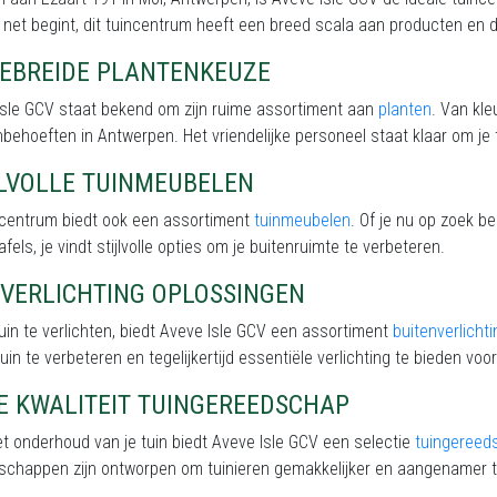
 net begint, dit tuincentrum heeft een breed scala aan producten en d
GEBREIDE PLANTENKEUZE
Isle GCV staat bekend om zijn ruime assortiment aan
planten
. Van kle
inbehoeften in Antwerpen. Het vriendelijke personeel staat klaar om je 
JLVOLLE TUINMEUBELEN
incentrum biedt ook een assortiment
tuinmeubelen
. Of je nu op zoek b
afels, je vindt stijlvolle opties om je buitenruimte te verbeteren.
NVERLICHTING OPLOSSINGEN
uin te verlichten, biedt Aveve Isle GCV een assortiment
buitenverlichti
tuin te verbeteren en tegelijkertijd essentiële verlichting te bieden voor 
E KWALITEIT TUINGEREEDSCHAP
t onderhoud van je tuin biedt Aveve Isle GCV een selectie
tuingereed
schappen zijn ontworpen om tuinieren gemakkelijker en aangenamer 