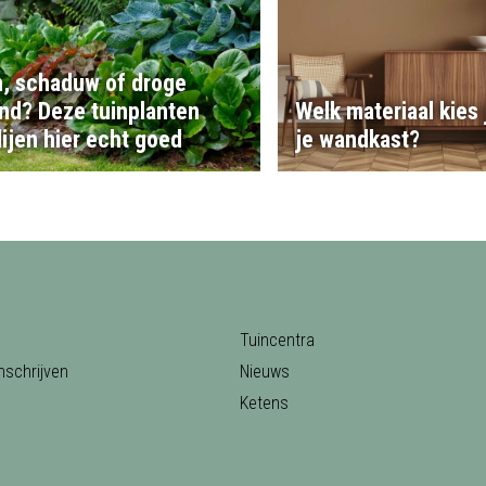
, schaduw of droge
nd? Deze tuinplanten
Welk materiaal kies 
ijen hier echt goed
je wandkast?
Tuincentra
nschrijven
Nieuws
Ketens