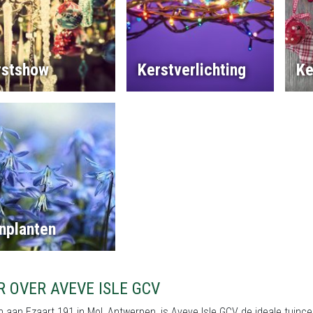
rstshow
Kerstverlichting
Ke
nplanten
 OVER AVEVE ISLE GCV
 aan Ezaart 191 in Mol, Antwerpen, is Aveve Isle GCV de ideale tuincen