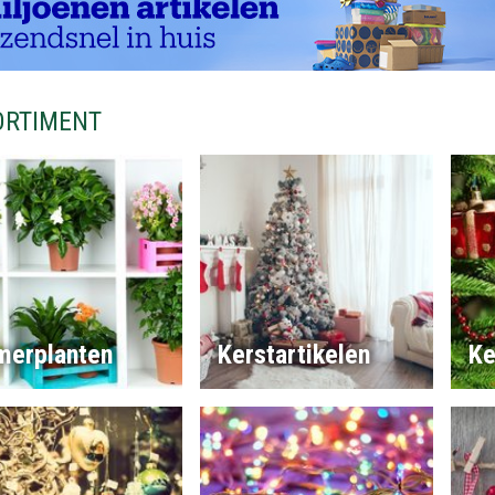
ORTIMENT
merplanten
Kerstartikelen
Ke