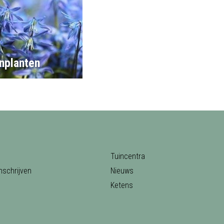
nplanten
Tuincentra
nschrijven
Nieuws
Ketens