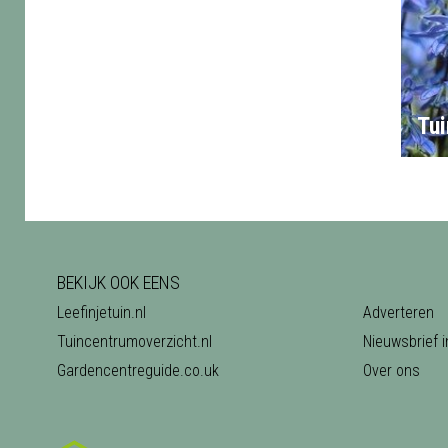
Tui
BEKIJK OOK EENS
Leefinjetuin.nl
Adverteren
Tuincentrumoverzicht.nl
Nieuwsbrief i
Gardencentreguide.co.uk
Over ons