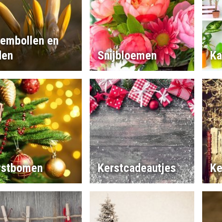
oembollen en
den
Snijbloemen
Ka
rstbomen
Kerstcadeautjes
Ke