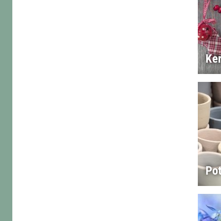
Ker
Pot