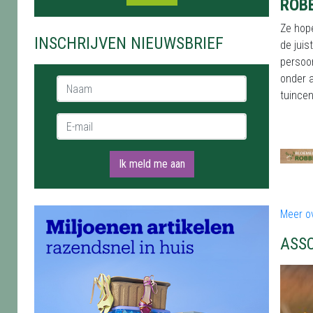
ROB
Ze hop
INSCHRIJVEN NIEUWSBRIEF
de juis
persoon
onder 
Naam *
tuincen
E-mail *
Ik meld me aan
Meer o
ASS