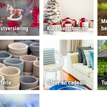
Me
stversiering
Kunstkerstbomen
be
terie
Sfeer en cadeau
Tu