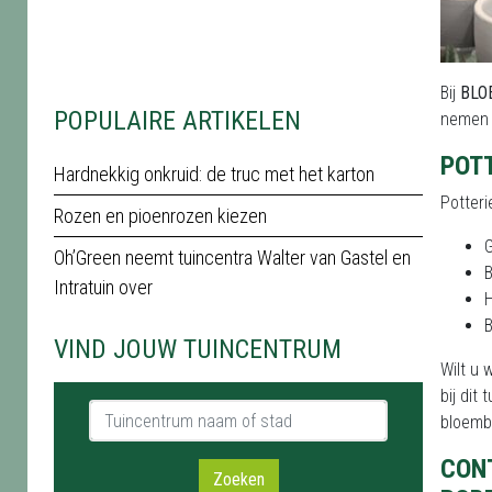
Bij
BLOE
POPULAIRE ARTIKELEN
nemen o
POT
Hardnekkig onkruid: de truc met het karton
Potteri
Rozen en pioenrozen kiezen
Oh’Green neemt tuincentra Walter van Gastel en
Intratuin over
VIND JOUW TUINCENTRUM
Wilt u
bij dit
Tuincentrum naam of stad
bloemb
CON
Zoeken