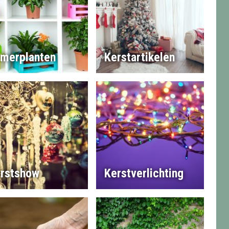
merplanten
Kerstartikelen
rstshow
Kerstverlichting