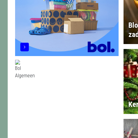
Bl
za
Ke