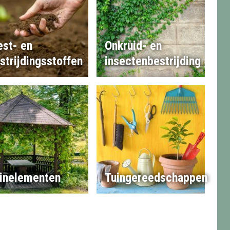
st- en
Onkruid- en
strijdingsstoffen
insectenbestrijding
inelementen
Tuingereedschappen