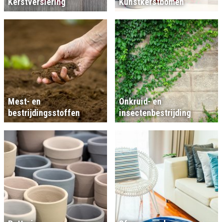
Kerstversiering
Kunstkerstbomen
Mest- en
Onkruid- en
bestrijdingsstoffen
insectenbestrijding