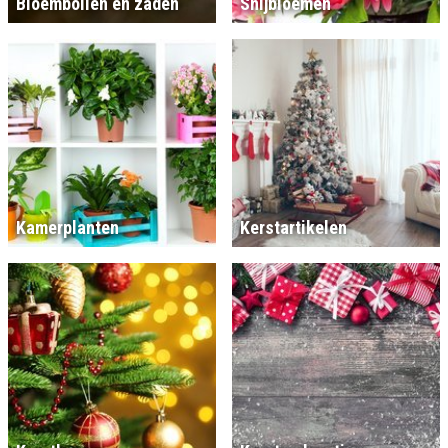
Bloembollen en zaden
Snijbloemen
Kamerplanten
Kerstartikelen