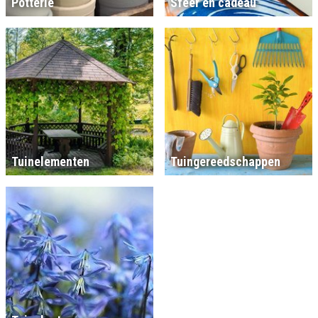
Potterie
Sfeer en cadeau
Tuinelementen
Tuingereedschappen