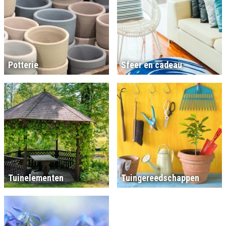
Potterie
Sfeer en cadeau
Tuinelementen
Tuingereedschappen