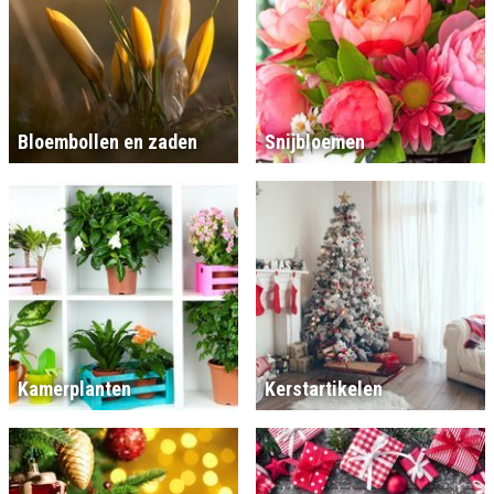
Bloembollen en zaden
Snijbloemen
Kamerplanten
Kerstartikelen