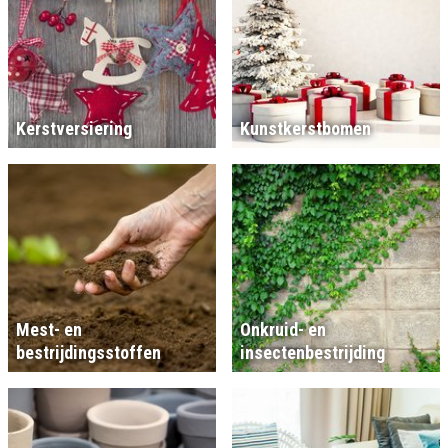
Kerstversiering
Kunstkerstbomen
Mest- en
Onkruid- en
bestrijdingsstoffen
insectenbestrijding