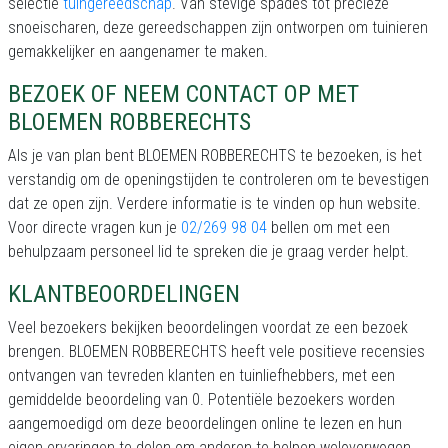
selectie
tuingereedschap
. Van stevige spades tot precieze
snoeischaren, deze gereedschappen zijn ontworpen om tuinieren
gemakkelijker en aangenamer te maken.
BEZOEK OF NEEM CONTACT OP MET
BLOEMEN ROBBERECHTS
Als je van plan bent BLOEMEN ROBBERECHTS te bezoeken, is het
verstandig om de openingstijden te controleren om te bevestigen
dat ze open zijn. Verdere informatie is te vinden op hun website.
Voor directe vragen kun je
02/269 98 04
bellen om met een
behulpzaam personeel lid te spreken die je graag verder helpt.
KLANTBEOORDELINGEN
Veel bezoekers bekijken beoordelingen voordat ze een bezoek
brengen. BLOEMEN ROBBERECHTS heeft vele positieve recensies
ontvangen van tevreden klanten en tuinliefhebbers, met een
gemiddelde beoordeling van 0. Potentiële bezoekers worden
aangemoedigd om deze beoordelingen online te lezen en hun
eigen ervaringen te delen om anderen te helpen weloverwogen