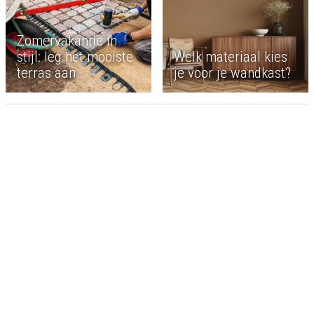
Zomervakantie in
stijl: leg het mooiste
Welk materiaal kies
terras aan
je voor je wandkast?