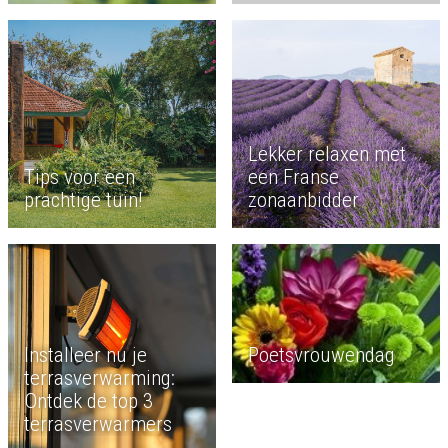
Lekker relaxen met
Tips voor een
een Franse
prachtige tuin!
zonaanbidder
Poetsvrouwendag
Installeer nu je
terrasverwarming:
Ontdek de top 3
terrasverwarmers