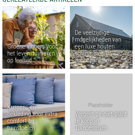
De veelzijdige
mogelijkheden van
Groene vingers voor
een luxe houten
het leven: tuinieren
schuur met
op leeftijd
zonnepanelen
Kussens en
bekleding voor extra
Vergeet-ze-niet-plant
comfort bij
te koop in
tuinstoelen
Tuincentrum