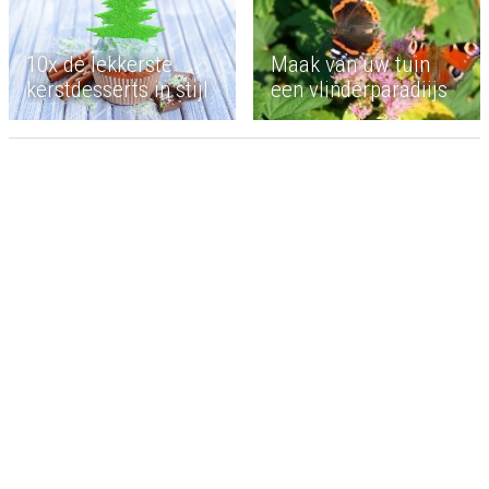
Maak van uw tuin
10x de lekkerste
een vlinderparadiijs
kerstdesserts in stijl