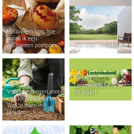
Halloween tips: hoe
maak ik een
Halloween pompoen?
Een vloer in de tuin
Radio 2 -
Lenteweekend : 23-
Voorbereidingen voor
26 maart
een kleurrijke lente:
Wat te doen in
januari