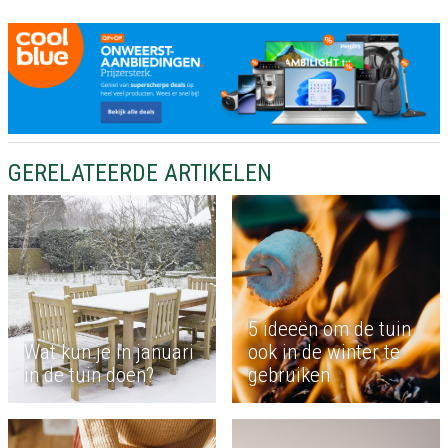
GERELATEERDE ARTIKELEN
5 ideeën om de tuin
Wat kun je in januari
ook in de winter te
in de tuin doen?
gebruiken