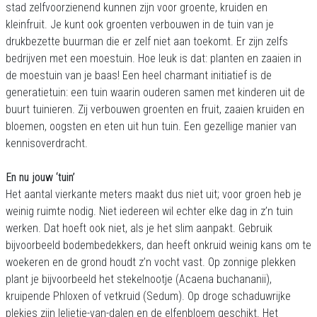
stad zelfvoorzienend kunnen zijn voor groente, kruiden en
kleinfruit. Je kunt ook groenten verbouwen in de tuin van je
drukbezette buurman die er zelf niet aan toekomt. Er zijn zelfs
bedrijven met een moestuin. Hoe leuk is dat: planten en zaaien in
de moestuin van je baas! Een heel charmant initiatief is de
generatietuin: een tuin waarin ouderen samen met kinderen uit de
buurt tuinieren. Zij verbouwen groenten en fruit, zaaien kruiden en
bloemen, oogsten en eten uit hun tuin. Een gezellige manier van
kennisoverdracht.
En nu jouw ‘tuin’
Het aantal vierkante meters maakt dus niet uit; voor groen heb je
weinig ruimte nodig. Niet iedereen wil echter elke dag in z’n tuin
werken. Dat hoeft ook niet, als je het slim aanpakt. Gebruik
bijvoorbeeld bodembedekkers, dan heeft onkruid weinig kans om te
woekeren en de grond houdt z’n vocht vast. Op zonnige plekken
plant je bijvoorbeeld het stekelnootje (Acaena buchananii),
kruipende Phloxen of vetkruid (Sedum). Op droge schaduwrijke
plekjes zijn lelietje-van-dalen en de elfenbloem geschikt. Het