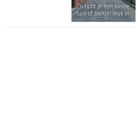
Zo richt je een kleine
tuin of balkon leuk in