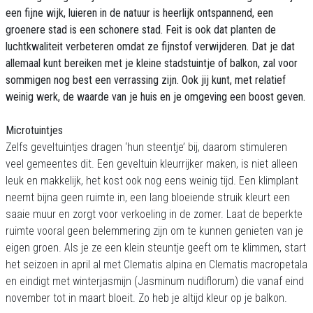
een fijne wijk, luieren in de natuur is heerlijk ontspannend, een
groenere stad is een schonere stad. Feit is ook dat planten de
luchtkwaliteit verbeteren omdat ze fijnstof verwijderen. Dat je dat
allemaal kunt bereiken met je kleine stadstuintje of balkon, zal voor
sommigen nog best een verrassing zijn. Ook jij kunt, met relatief
weinig werk, de waarde van je huis en je omgeving een boost geven.
Microtuintjes
Zelfs geveltuintjes dragen ‘hun steentje’ bij, daarom stimuleren
veel gemeentes dit. Een geveltuin kleurrijker maken, is niet alleen
leuk en makkelijk, het kost ook nog eens weinig tijd. Een klimplant
neemt bijna geen ruimte in, een lang bloeiende struik kleurt een
saaie muur en zorgt voor verkoeling in de zomer. Laat de beperkte
ruimte vooral geen belemmering zijn om te kunnen genieten van je
eigen groen. Als je ze een klein steuntje geeft om te klimmen, start
het seizoen in april al met Clematis alpina en Clematis macropetala
en eindigt met winterjasmijn (Jasminum nudiflorum) die vanaf eind
november tot in maart bloeit. Zo heb je altijd kleur op je balkon.