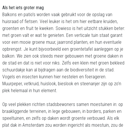
Als het iets groter mag
Balkons en patio’s worden vaak gebruikt voor de opslag van
huisraad of fietsen. Veel leuker is het om hier eetbare kruiden,
groenten en fruit te kweken. Sowieso is het uitzicht stukken beter:
met groen valt er wat te genieten. Een verticale tuin staat garant
voor een mooie groene muur, jaarrond planten, en hun eventuele
opbrengst. Je kunt bijvoorbeeld een groentetafel aanleggen op je
balkon. We zien ook steeds meer gebouwen met groene daken in
de stad en dat is niet voor niks. Zelfs een klein met groen bekleed
schuurdakje kan al bijdragen aan de biodiversiteit in de stad.
Vogels en insecten kunnen hier nestelen en foerageren.
Muurpeper, vetkruid, huislook, bieslook en steenanjer zijn op zo’n
plek helemaal in hun element.
Op veel plekken richten stadsbewoners samen moestuinen in: op
braakliggende terreinen, in lege gebouwen, in borders, parken en
speeltuinen, en zelfs op daken wordt groente verbouwd. Als elk
plat dak in Amsterdam zou worden ingericht als moestuin, zou de