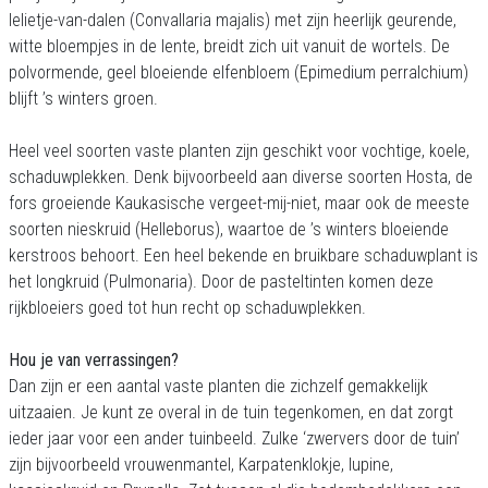
lelietje-van-dalen (Convallaria majalis) met zijn heerlijk geurende,
witte bloempjes in de lente, breidt zich uit vanuit de wortels. De
polvormende, geel bloeiende elfenbloem (Epimedium perralchium)
blijft ’s winters groen.
Heel veel soorten vaste planten zijn geschikt voor vochtige, koele,
schaduwplekken. Denk bijvoorbeeld aan diverse soorten Hosta, de
fors groeiende Kaukasische vergeet-mij-niet, maar ook de meeste
soorten nieskruid (Helleborus), waartoe de ’s winters bloeiende
kerstroos behoort. Een heel bekende en bruikbare schaduwplant is
het longkruid (Pulmonaria). Door de pasteltinten komen deze
rijkbloeiers goed tot hun recht op schaduwplekken.
Hou je van verrassingen?
Dan zijn er een aantal vaste planten die zichzelf gemakkelijk
uitzaaien. Je kunt ze overal in de tuin tegenkomen, en dat zorgt
ieder jaar voor een ander tuinbeeld. Zulke ‘zwervers door de tuin’
zijn bijvoorbeeld vrouwenmantel, Karpatenklokje, lupine,