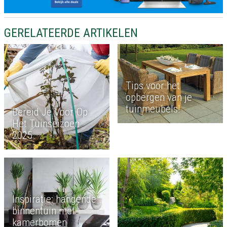
GERELATEERDE ARTIKELEN
Tips voor het
opbergen van je
tuinmeubels!
Bereid Je Voor Op
Het Tuinseizoen
2025
Inspiratie: hangende
binnentuin met
kamerbomen