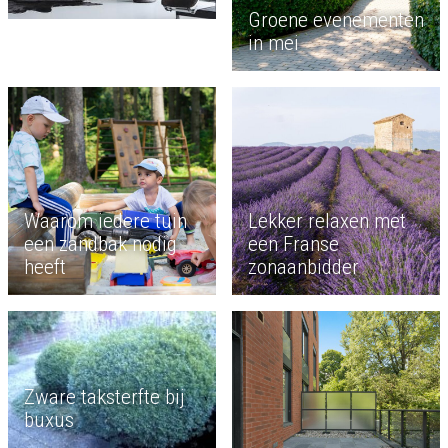
Groene evenementen
in mei
Waarom iedere tuin
Lekker relaxen met
een zandbak nodig
een Franse
heeft
zonaanbidder
Zware taksterfte bij
buxus