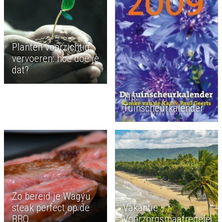
Planten voorzichtig
vervoeren: hoe doe je
dat?
Tip:
Tuinscheurkalender
Zo bereid je Wagyu
steak perfect op de
Vakantie -
BBQ
Voorzorgsmaatregelen