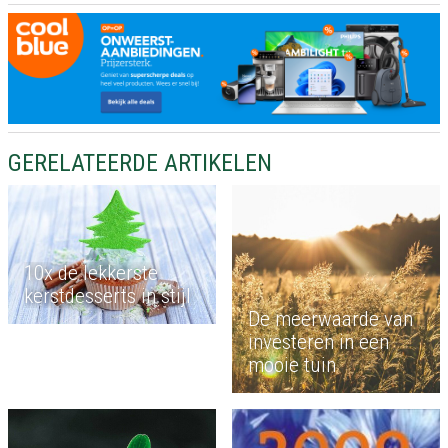
GERELATEERDE ARTIKELEN
10x de lekkerste
kerstdesserts in stijl
De meerwaarde van
investeren in een
mooie tuin