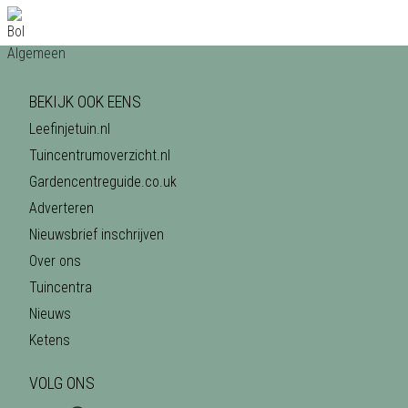
BEKIJK OOK EENS
Leefinjetuin.nl
Tuincentrumoverzicht.nl
Gardencentreguide.co.uk
Adverteren
Nieuwsbrief inschrijven
Over ons
Tuincentra
Nieuws
Ketens
VOLG ONS