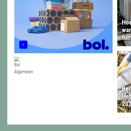
Hoe
war
tui
Ber
Het
20