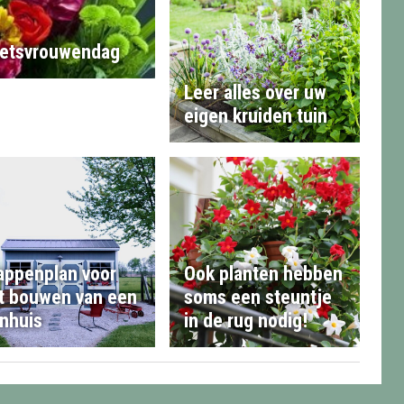
etsvrouwendag
Leer alles over uw
eigen kruiden tuin
appenplan voor
Ook planten hebben
t bouwen van een
soms een steuntje
inhuis
in de rug nodig!