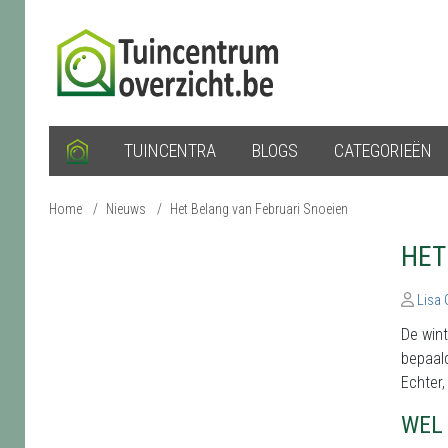
TUINCENTRA
BLOGS
CATEGORIEËN
Home
/
Nieuws
/
Het Belang van Februari Snoeien
HET
Lisa
De wint
bepaald
Echter,
WEL