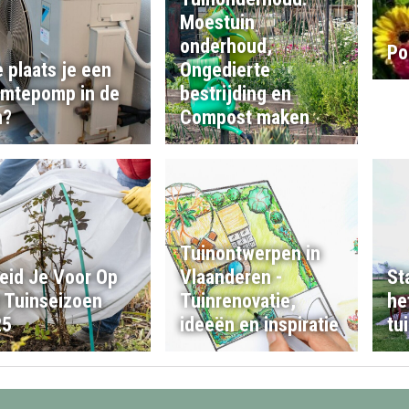
Moestuin
onderhoud,
Po
 plaats je een
Ongedierte
mtepomp in de
bestrijding en
n?
Compost maken
Tuinontwerpen in
eid Je Voor Op
Vlaanderen -
St
 Tuinseizoen
Tuinrenovatie,
he
25
ideeën en inspiratie
tu