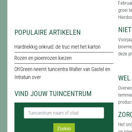
Februar
groei t
Hierdoo
NIE
POPULAIRE ARTIKELEN
Voorjaa
Hardnekkig onkruid: de truc met het karton
bloemen
deze p
Rozen en pioenrozen kiezen
Oh’Green neemt tuincentra Walter van Gastel en
Intratuin over
WEL
Overwoe
VIND JOUW TUINCENTRUM
temmen
product
Tuincentrum naam of stad
ZORG
Het sno
Zoeken
op snoe