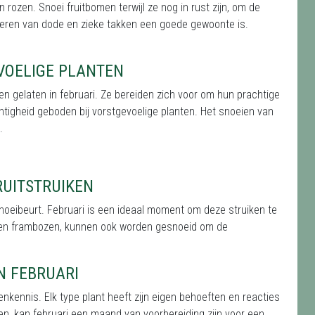
ozen. Snoei fruitbomen terwijl ze nog in rust zijn, om de
jderen van dode en zieke takken een goede gewoonte is.
VOELIGE PLANTEN
n gelaten in februari. Ze bereiden zich voor om hun prachtige
htigheid geboden bij vorstgevoelige planten. Het snoeien van
.
RUITSTRUIKEN
oeibeurt. Februari is een ideaal moment om deze struiken te
n en frambozen, kunnen ook worden gesnoeid om de
N FEBRUARI
nkennis. Elk type plant heeft zijn eigen behoeften en reacties
en, kan februari een maand van voorbereiding zijn voor een