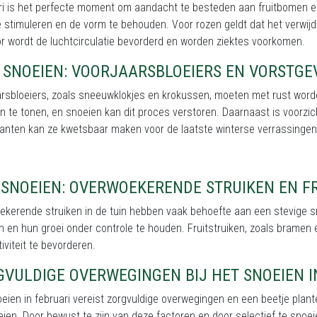
i is het perfecte moment om aandacht te besteden aan fruitbomen en r
e stimuleren en de vorm te behouden. Voor rozen geldt dat het verwi
r wordt de luchtcirculatie bevorderd en worden ziektes voorkomen.
T SNOEIEN: VOORJAARSBLOEIERS EN VORSTGE
rsbloeiers, zoals sneeuwklokjes en krokussen, moeten met rust worde
 te tonen, en snoeien kan dit proces verstoren. Daarnaast is voorzic
lanten kan ze kwetsbaar maken voor de laatste winterse verrassingen
 SNOEIEN: OVERWOEKERENDE STRUIKEN EN F
kerende struiken in de tuin hebben vaak behoefte aan een stevige sn
 en hun groei onder controle te houden. Fruitstruiken, zoals brame
iviteit te bevorderen.
VULDIGE OVERWEGINGEN BIJ HET SNOEIEN I
eien in februari vereist zorgvuldige overwegingen en een beetje plante
ien. Door bewust te zijn van deze factoren en door selectief te snoei