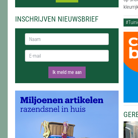
kleurri
INSCHRIJVEN NIEUWSBRIEF
#Tuin
Naam *
E-mail *
Ik meld me aan
GER