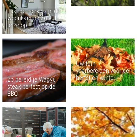
Lastige hoekjes in de
woonkamer? Zo vul
je ze op
Uw tuin
voorbereiden voor de
herfst en winter
Zo bereid je Wagyu
steak perfect op de
BBQ