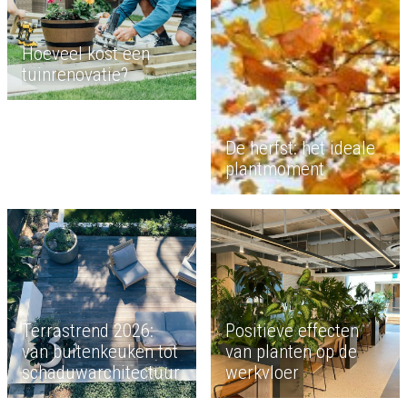
Hoeveel kost een
tuinrenovatie?
De herfst: het ideale
plantmoment
Terrastrend 2026:
Positieve effecten
van buitenkeuken tot
van planten op de
schaduwarchitectuur
werkvloer