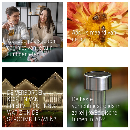
April is maand van
de bij!
Wat doe je als je een
dag niet van je tuin
kunt genieten?
DE VERBORGEN
KOSTEN VAN
De beste
FEESTVERLICHTING:
verlichtingstrends in
WAT ZIJN DE
zakelijke Belgische
STROOMUITGAVEN?
tuinen in 2024