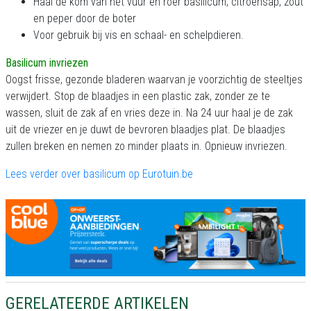
Haal de kom van het vuur en roer basilicum, citroensap, zout
en peper door de boter
Voor gebruik bij vis en schaal- en schelpdieren.
Basilicum invriezen
Oogst frisse, gezonde bladeren waarvan je voorzichtig de steeltjes
verwijdert. Stop de blaadjes in een plastic zak, zonder ze te
wassen, sluit de zak af en vries deze in. Na 24 uur haal je de zak
uit de vriezer en je duwt de bevroren blaadjes plat. De blaadjes
zullen breken en nemen zo minder plaats in. Opnieuw invriezen.
Lees verder over basilicum op Eurotuin.be
GERELATEERDE ARTIKELEN