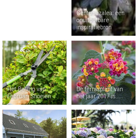
Gentse azalea: een
onuitputbare
inspiratiebron
Het Belang van
De terrasplant van
Februari Snoeien
het jaar 2017 is.....