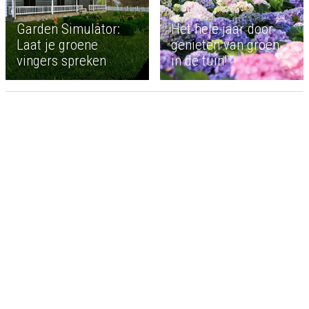
Garden Simulator:
Het hele jaar door
Laat je groene
genieten van groen
vingers spreken
in de tuin!