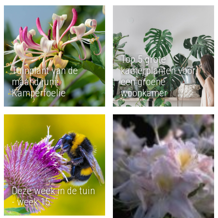
Top 5 grote
Tuinplant van de
kamerplanten voor
maand juni:
een groene
Kamperfoelie
woonkamer
Deze week in de tuin
- week 15