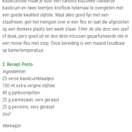
Basilicumolie maak je door een handvol klassieke Italiaanse
basilicum en twee teentjes knoflook helemaal te overgieten met
een goede kwaliteit olijfolie. Maal alles goed fijn met een
staafmixer, giet het mengsel over in een fles en laat die afgesloten
op een donkere plaats een week staan. Filter de olie door een zeef
of doek, pers goed uit en doe deze intussen geparfumeerde olie in
een mooie fles met stop. Deze bereiding is een maand houdbaar
op kamertemperatuur.
2. Recept Pesto
Ingrediënten
25 verse basilicumblaadjes
100 ml extra vergine olijfolie
40 g pijnboompitten
25 g parmezaan, vers geraspt
25 g pecorino, vers geraspt
zout
Werkwijze