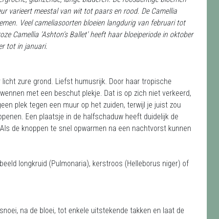
eur varieert meestal van wit tot paars en rood. De Camellia
oemen. Veel cameliasoorten bloeien langdurig van februari tot
ze Camellia 'Ashton's Ballet' heeft haar bloeiperiode in oktober
 tot in januari.
icht zure grond. Liefst humusrijk. Door haar tropische
erwennen met een beschut plekje. Dat is op zich niet verkeerd,
een plek tegen een muur op het zuiden, terwijl je juist zou
openen. Een plaatsje in de halfschaduw heeft duidelijk de
. Als de knoppen te snel opwarmen na een nachtvorst kunnen
eeld longkruid (Pulmonaria), kerstroos (Helleborus niger) of
snoei, na de bloei, tot enkele uitstekende takken en laat de