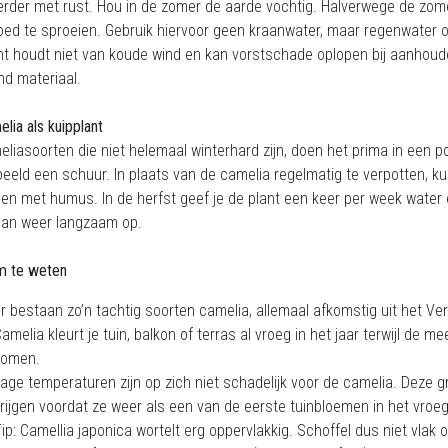
erder met rust. Hou in de zomer de aarde vochtig. Halverwege de zom
ed te sproeien. Gebruik hiervoor geen kraanwater, maar regenwater of 
nt houdt niet van koude wind en kan vorstschade oplopen bij aanhoud
d materiaal.
lia als kuipplant
liasoorten die niet helemaal winterhard zijn, doen het prima in een pot
beeld een schuur. In plaats van de camelia regelmatig te verpotten, k
en met humus. In de herfst geef je de plant een keer per week water 
 dan weer langzaam op.
m te weten
r bestaan zo’n tachtig soorten camelia, allemaal afkomstig uit het Ve
amelia kleurt je tuin, balkon of terras al vroeg in het jaar terwijl de
komen.
age temperaturen zijn op zich niet schadelijk voor de camelia. Deze g
rijgen voordat ze weer als een van de eerste tuinbloemen in het vroeg
ip: Camellia japonica wortelt erg oppervlakkig. Schoffel dus niet vlak 