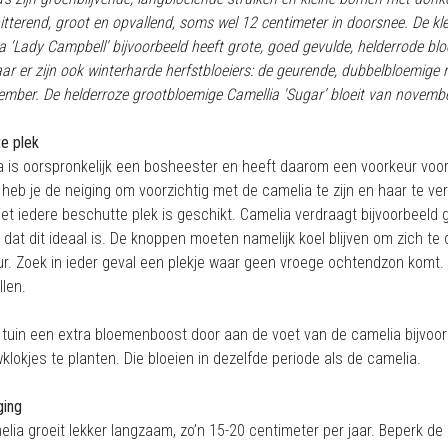
hitterend, groot en opvallend, soms wel 12 centimeter in doorsnee. De kl
a ‘Lady Campbell’ bijvoorbeeld heeft grote, goed gevulde, helderrode bl
ar er zijn ook winterharde herfstbloeiers: de geurende, dubbelbloemige ro
ember. De helderroze grootbloemige Camellia 'Sugar’ bloeit van november
te plek
 is oorspronkelijk een bosheester en heeft daarom een voorkeur voor l
jk heb je de neiging om voorzichtig met de camelia te zijn en haar te v
et iedere beschutte plek is geschikt. Camelia verdraagt bijvoorbeeld g
dat dit ideaal is. De knoppen moeten namelijk koel blijven om zich te 
ur. Zoek in ieder geval een plekje waar geen vroege ochtendzon komt
llen.
 tuin een extra bloemenboost door aan de voet van de camelia bijvoorb
lokjes te planten. Die bloeien in dezelfde periode als de camelia.
ging
lia groeit lekker langzaam, zo’n 15-20 centimeter per jaar. Beperk de 