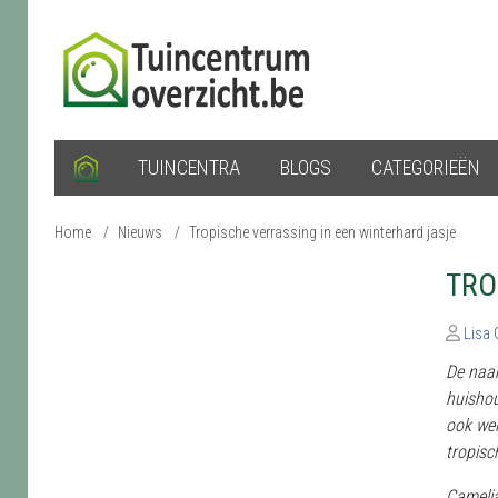
TUINCENTRA
BLOGS
CATEGORIEËN
Home
/
Nieuws
/
Tropische verrassing in een winterhard jasje
TRO
Lisa
De naam
huishou
ook wel
tropisch
Camelia