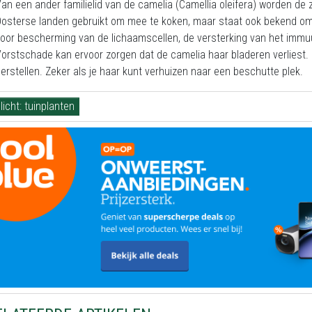
an een ander familielid van de camelia (Camellia oleifera) worden de z
osterse landen gebruikt om mee te koken, maar staat ook bekend om 
oor bescherming van de lichaamscellen, de versterking van het imm
orstschade kan ervoor zorgen dat de camelia haar bladeren verliest. G
erstellen. Zeker als je haar kunt verhuizen naar een beschutte plek.
licht: tuinplanten