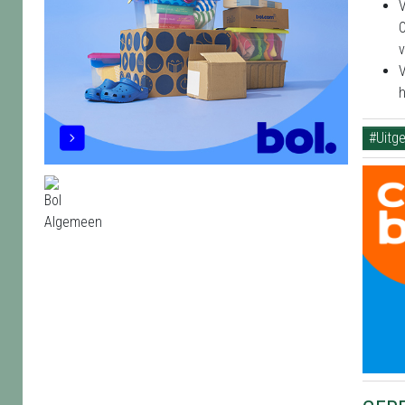
V
O
v
V
h
#Uitge