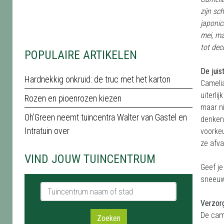
zijn sc
japonic
mei, ma
tot dec
POPULAIRE ARTIKELEN
De juis
Hardnekkig onkruid: de truc met het karton
Camelia
uiterli
Rozen en pioenrozen kiezen
maar ni
Oh’Green neemt tuincentra Walter van Gastel en
denken 
Intratuin over
voorke
ze afva
VIND JOUW TUINCENTRUM
Geef je
sneeuwk
Tuincentrum naam of stad
Verzor
De came
Zoeken