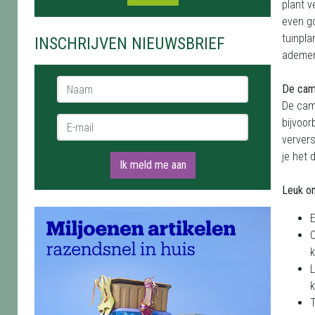
plant v
even go
tuinpla
INSCHRIJVEN NIEUWSBRIEF
ademen
Naam *
De came
De came
E-mail *
bijvoor
ververs
je het
Ik meld me aan
Leuk o
E
C
L
k
T