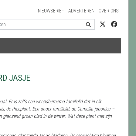
NIEUWSBRIEF
ADVERTEREN
OVER ONS
RD JASJE
l. Er is zelfs een wereldberoemd familielid dat in elk
s, de theeplant. Een ander familielid, de Camellia japonica –
 glanzend groen blad in de winter. Wat deze plant met zijn
kergroene, glanzende, lange bladeren. De roosachtige bloemen