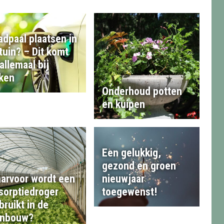
adpaal plaatsen in
 tuin? – Dit komt
 allemaal bij
jken
Onderhoud potten
en kuipen
Een gelukkig,
gezond en groen
nieuwjaar
arvoor wordt een
toegewenst!
sorptiedroger
bruikt in de
inbouw?