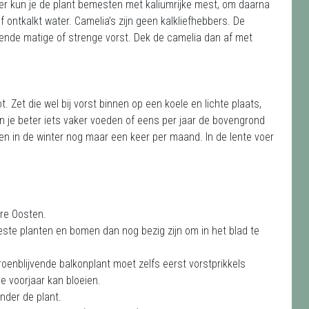
er kun je de plant bemesten met kaliumrijke mest, om daarna
ontkalkt water. Camelia’s zijn geen kalkliefhebbers. De
ende matige of strenge vorst. Dek de camelia dan af met
. Zet die wel bij vorst binnen op een koele en lichte plaats,
un je beter iets vaker voeden of eens per jaar de bovengrond
en in de winter nog maar een keer per maand. In de lente voer
rre Oosten.
 meeste planten en bomen dan nog bezig zijn om in het blad te
roenblijvende balkonplant moet zelfs eerst vorstprikkels
e voorjaar kan bloeien.
onder de plant.