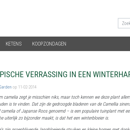
KETENS
KOOPZONDAGEN
PISCHE VERRASSING IN EEN WINTERHA
 Garden
op 11-02-2014
 camelia zegt je misschien niks, maar toch kennen we deze plant allemaa
den is te vinden. Dat zijn de gedroogde bladeren van de Camellia sinensi
 camelia of Japanse Roos genoemd – is een populaire tuinplant met een
e uiterlijk zo bijzonder maakt, is dat het een winterbloeier is.
’s zijn groenblijvende, langbloeiende struiken en kleine bomen met don