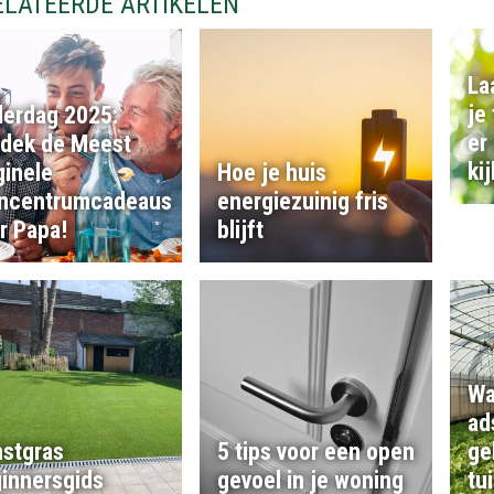
ELATEERDE ARTIKELEN
La
je
erdag 2025:
er
dek de Meest
ki
ginele
Hoe je huis
incentrumcadeaus
energiezuinig fris
r Papa!
blijft
Wa
ad
stgras
5 tips voor een open
ge
innersgids
gevoel in je woning
tu