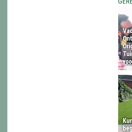
GER
Vad
Ont
Ori
Tu
voo
Kun
beg