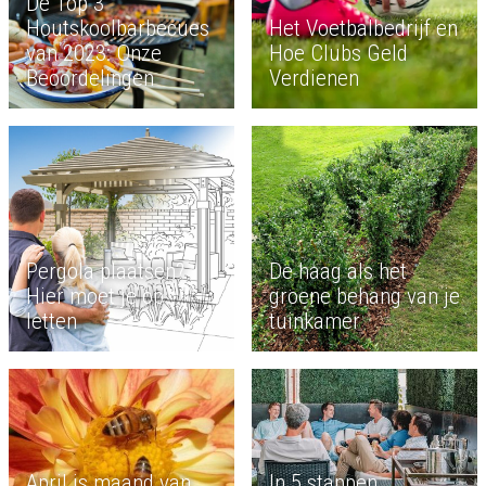
De Top 3
Houtskoolbarbecues
Het Voetbalbedrijf en
van 2023: Onze
Hoe Clubs Geld
Beoordelingen
Verdienen
Pergola plaatsen?
De haag als het
Hier moet je op
groene behang van je
letten
tuinkamer
April is maand van
In 5 stappen