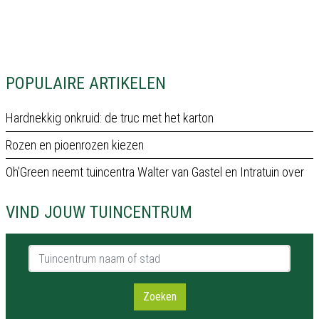
POPULAIRE ARTIKELEN
Hardnekkig onkruid: de truc met het karton
Rozen en pioenrozen kiezen
Oh’Green neemt tuincentra Walter van Gastel en Intratuin over
VIND JOUW TUINCENTRUM
Tuincentrum naam of stad
Zoeken