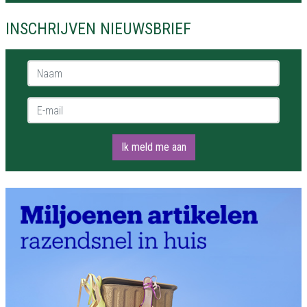
INSCHRIJVEN NIEUWSBRIEF
Naam *
E-mail *
Ik meld me aan