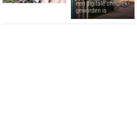
een digitale chillplek
geworden is