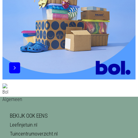
BEKIJK OOK EENS
Leefinjetuin.nl
Tuincentrumoverzicht.nl