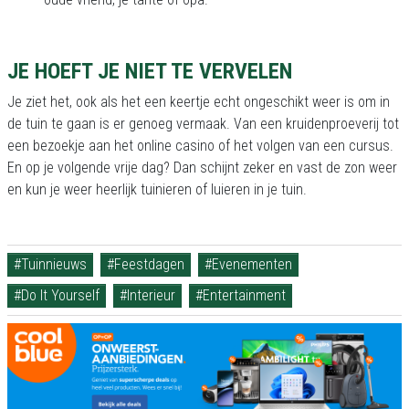
JE HOEFT JE NIET TE VERVELEN
Je ziet het, ook als het een keertje echt ongeschikt weer is om in
de tuin te gaan is er genoeg vermaak. Van een kruidenproeverij tot
een bezoekje aan het online casino of het volgen van een cursus.
En op je volgende vrije dag? Dan schijnt zeker en vast de zon weer
en kun je weer heerlijk tuinieren of luieren in je tuin.
#Tuinnieuws
#Feestdagen
#Evenementen
#Do It Yourself
#Interieur
#Entertainment