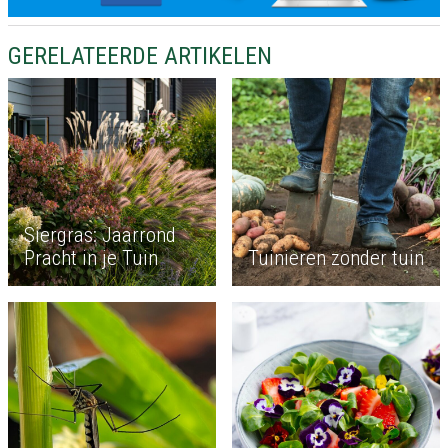
GERELATEERDE ARTIKELEN
Siergras: Jaarrond
Pracht in je Tuin
Tuinieren zonder tuin