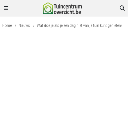
Home
/
Nieuws
/
Wat doe je als je een dag niet van je tuin kunt genieten?