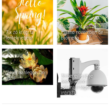
Woonplant van de
7 x zó krijgt u
maand november: de
lentekriebels!
Bromelia
Vijver aanleggen in
Zo beveilig je je
april
bedrijfspand
optimaal tegen
inbraak