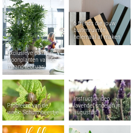
6 trends die jouw
buitenruimte
helemaal af maken
Exclusieve palmen:
woonplanten van de
maand februari
Instructievideo
Probleem van de
lavendel snoeien in
week: Schuimbeestje
augustus