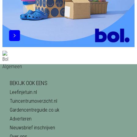
BEKIJK OOK EENS
Leefinjetuin.nl
Tuincentrumoverzicht.nl
Gardencentreguide.co.uk
Adverteren
Nieuwsbrief inschrijven
Over ons