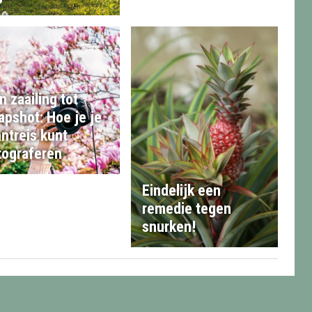
n zaailing tot
apshot: Hoe je je
antreis kunt
tograferen
Eindelijk een
remedie tegen
snurken!