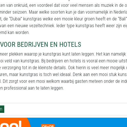
en van onkruid, een voordeel dat voor veel mensen als muziek in de or
minder seizoen. Maar welke soorten kun je dan voornamelijk in Nederla
it, de “Dubai” kunstgras welke een mooie kleur groen heeft en de “Bal
van een nieuwe vezeltechniek. Ieder type kunstgras heeft weer zijn ei
emd kan worden.
 VOOR BEDRIJVEN EN HOTELS
 meer plekken waarop je kunstgras kunt laten leggen. Het kan namelijk 
i veld van kunstgras. Bij bedrijven en hotels is vooral een mooie uits
e verzorging tot in de kleinste details. Ook hierin is veel meer mogelij
ren, maar kunstgras is toch wel ideaal. Denk aan een mooi stuk kunst
l. Dit zorgt voor een mooi welkom waarbij gasten meteen onder de indru
n professional aan te laten leggen.
n