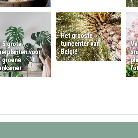
Het grooste
tuincenter van
 5 grote
Va
België
erplanten voor
sn
 groene
pl
onkamer
fo