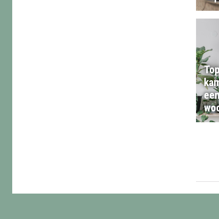
Top
kam
een
wo