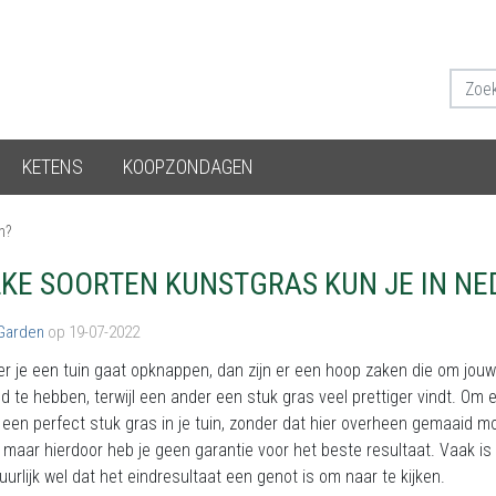
KETENS
KOOPZONDAGEN
n?
KE SOORTEN KUNSTGRAS KUN JE IN NE
 Garden
op 19-07-2022
 je een tuin gaat opknappen, dan zijn er een hoop zaken die om jouw
d te hebben, terwijl een ander een stuk gras veel prettiger vindt. Om
jd een perfect stuk gras in je tuin, zonder dat hier overheen gemaaid 
 maar hierdoor heb je geen garantie voor het beste resultaat. Vaak is
tuurlijk wel dat het eindresultaat een genot is om naar te kijken.