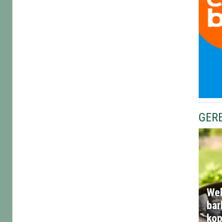
GER
Wel
bar
ko