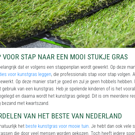
P VOOR STAP NAAR EEN MOOI STUKJE GRAS
belangrijk dat er volgens een stappenplan wordt gewerkt. Op deze manier
ties voor kunstgras leggen
, die professionals stap voor stap volgen. 
ewerkt. Op deze manier start je goed en zul je geen hobbels hebben.
 gebruik van een kunstgras. Heb je spelende kinderen of is het vooral 
pgelegd en daarna wordt het kunstgras gelegd. Dit is om meerdere re
g bezand met kwartszand.
RDELEN VAN HET BESTE VAN NEDERLAND
natuurlijk het
beste kunstgras voor mooie tuin
. Je hebt dan ook vele s
assen die door veel mensen worden gekozen. Toch heeft iedere soort