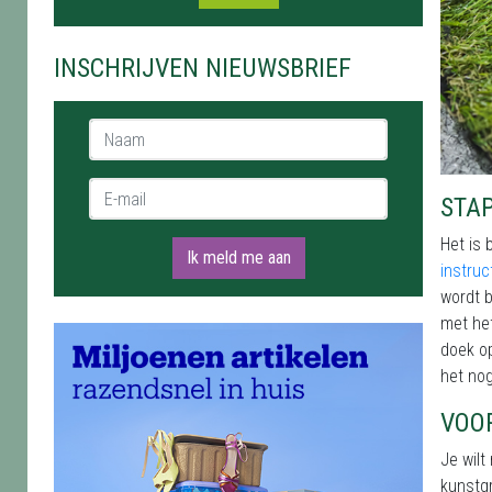
INSCHRIJVEN NIEUWSBRIEF
Naam *
E-mail *
STA
Het is 
Ik meld me aan
instruc
wordt b
met het
doek o
het no
VOO
Je wilt 
kunstgr