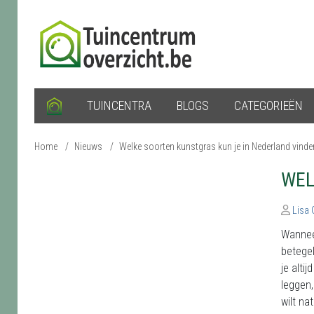
TUINCENTRA
BLOGS
CATEGORIEËN
Home
/
Nieuws
/
Welke soorten kunstgras kun je in Nederland vinde
WEL
Lisa
Wanneer
betegel
je alti
leggen,
wilt na