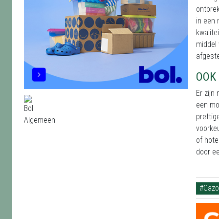
ontbrek
in een 
kwalite
middel 
afgest
OOK
Er zijn
een moo
prettig
voorkeu
of hote
door ee
#Gazo