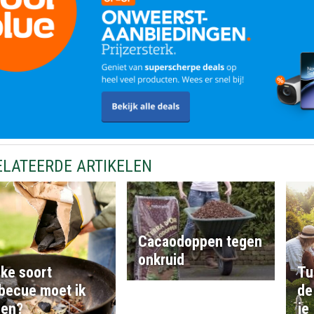
ELATEERDE ARTIKELEN
Cacaodoppen tegen
onkruid
ke soort
Tu
becue moet ik
de
pen?
je