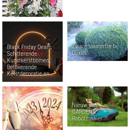
Een zonnig terras
met de Mandevilla
Zware taksterfte bij
Black Friday Deals:
buxus
Schitterende
Kunstkerstbomen,
Betoverende
Kerstdecoratie en
Sfeervolle Verlichting
Nieuw van
GARDENA:
Robotmaaier