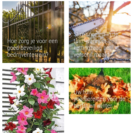
Slim snoeien in de
Hoe zorg je voor een
tuin: wanneer een
goed beveiligd
kettingzaag het
bedrijventerrein?
verschil maakt
Uw tuin
voorbereiden voor de
herfst en winter