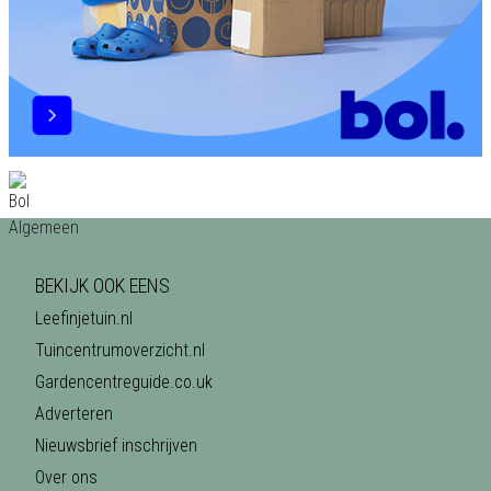
BEKIJK OOK EENS
Leefinjetuin.nl
Tuincentrumoverzicht.nl
Gardencentreguide.co.uk
Adverteren
Nieuwsbrief inschrijven
Over ons