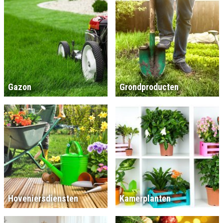
Gazon
Grondproducten
Hoveniersdiensten
Kamerplanten