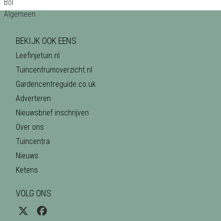
BEKIJK OOK EENS
Leefinjetuin.nl
Tuincentrumoverzicht.nl
Gardencentreguide.co.uk
Adverteren
Nieuwsbrief inschrijven
Over ons
Tuincentra
Nieuws
Ketens
VOLG ONS