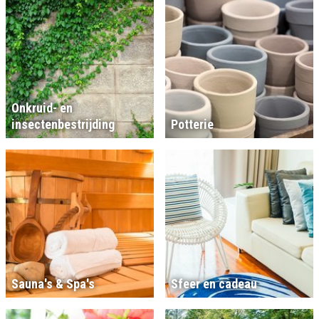
Onkruid- en
insectenbestrijding
Potterie
Sauna's & Spa's
Sfeer en cadeau