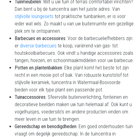
Tuinmeubelen
: Wilt u uw tuin of terras comfortabel inrichten?
Dan bent u bij de tuincentra aan het juiste adres. Van
stijlvolle loungesets
tot praktische tuinbanken, er is voor
ieder wat wils. Zo maakt u van uw buitenruimte een gezellige
plek om te ontspannen.
Barbecues en accessoires
: Voor de barbecueliefhebbers zijn
er
diverse barbecues
te koop, variërend van gas- tot
houtskoolbarbecues. Ook vindt u handige accessoires zoals
tangen, hoezen, en schoonmaakmiddelen voor uw barbecue.
Potten en plantenbakken
: Elke plant komt het beste tot zijn
recht in een mooie pot of bak. Van robuuste kunststof tot
stijlvolle keramiek, tuincentra in Watermaal-Bosvoorde
bieden voor elk type plant een passende pot.
Tuinaccessoires
: Sfeervolle buitenverlichting, fonteinen en
decoratieve beelden maken uw tuin helemaal af. Ook kunt u
vogelhuisjes, voedersilo's en andere producten vinden om
meer leven in uw tuin te brengen.
Gereedschap en benodigdheden
: Een goed onderhouden tuin
vraagt om degelijk gereedschap. In de tuincentra in