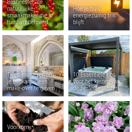
Besheester: de
natuurlijke
Hoe je huis
smaakmaker die je
energiezuinig fris
tuinhart betovert
blijft
Twee manieren om
10 Essentiële tips
je badkamer een
voor het kiezen van
make-over te geven
de perfecte jacuzzi
Voorkom