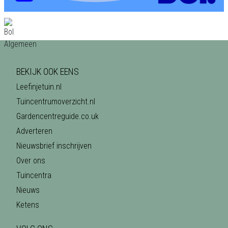
BEKIJK OOK EENS
Leefinjetuin.nl
Tuincentrumoverzicht.nl
Gardencentreguide.co.uk
Adverteren
Nieuwsbrief inschrijven
Over ons
Tuincentra
Nieuws
Ketens