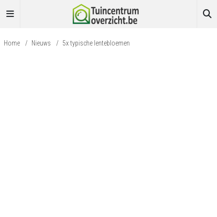
Home
/
Nieuws
/
5x typische lentebloemen