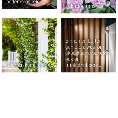
bodemmoeheid
Pelargoniums
Binnen en buiten
genieten: waarom
akoestische panelen
ook bij
Soorten klimplanten
tuinliefhebbers
passen