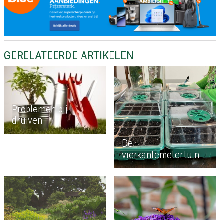
GERELATEERDE ARTIKELEN
Problemen bij
druiven
De
vierkantemetertuin