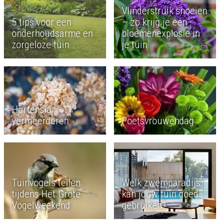
Vlinderstruik snoeien
5 tips voor een
– zo krijg je een
onderhoudsarme en
bloemenexplosie in
zorgeloze tuin
je tuin
Hortensia
Poetsvrouwendag
vermeerderen
Tuinvogels tellen
Welk zwemparadijs
tijdens Het Grote
kan jouw tuin goed
Vogelweekend
gebruiken?