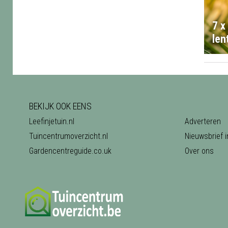
7 x
len
BEKIJK OOK EENS
Leefinjetuin.nl
Adverteren
Tuincentrumoverzicht.nl
Nieuwsbrief i
Gardencentreguide.co.uk
Over ons