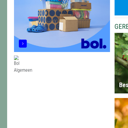
GER
Bes