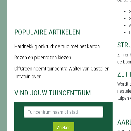
S
S
POPULAIRE ARTIKELEN
D
STR
Hardnekkig onkruid: de truc met het karton
Zijn er
Rozen en pioenrozen kiezen
de boom
Oh’Green neemt tuincentra Walter van Gastel en
ZET 
Intratuin over
Wordt d
nestele
VIND JOUW TUINCENTRUM
tulpen 
Tuincentrum naam of stad
AAR
Zoeken