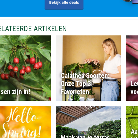
ELATEERDE ARTIKELEN
Calathea Soorten:
Onze Top 3
Le
sen zijn in!
Favorieten
vo
Aa
Maak van je terras