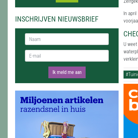
Zelfgek
In apri
INSCHRIJVEN NIEUWSBRIEF
voorja
CHEC
Naam *
U weet 
waterpl
E-mail *
verklei
Ik meld me aan
#Tuin