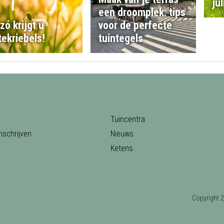
jul
een droomplek: tips
 zó krijgt u
voor de perfecte
tekriebels!
tuintegels
Tuincentra
nschrijven
Nieuws
Ketens
Copyrigh