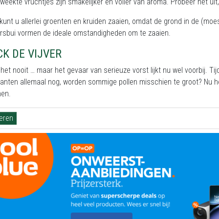
weekte vruchtjes zijn smakelijker en voller van aroma. Probeer het uit, 
l kunt u allerlei groenten en kruiden zaaien, omdat de grond in de (
arsbui vormen de ideale omstandigheden om te zaaien.
K DE VIJVER
het nooit … maar het gevaar van serieuze vorst lijkt nu wel voorbij. Ti
anten allemaal nog, worden sommige pollen misschien te groot? Nu h
nen.
ieren