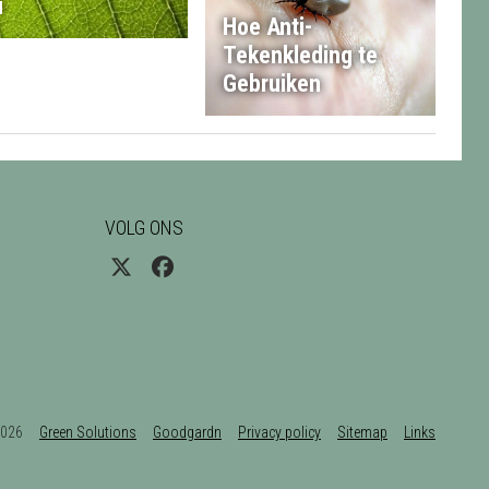
i
Hoe Anti-
Tekenkleding te
Gebruiken
VOLG ONS
t 2026
Green Solutions
Goodgardn
Privacy policy
Sitemap
Links