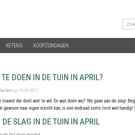
KETENS
KOOPZONDAGEN
 TE DOEN IN DE TUIN IN APRIL?
 Garden
op 19-04-2017
de maand die doet wat 'ie wil. En wat doen wij? We gaan aan de slag! Be
ijk gewoon naar eigen inzicht kan, is een leidraad soms toch wel handig
 DE SLAG IN DE TUIN IN APRIL
o-do list deze maand: