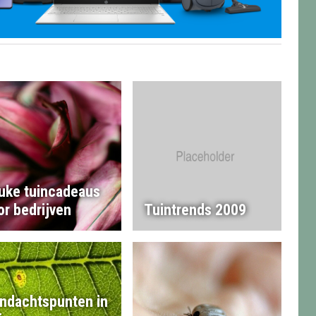
uke tuincadeaus
or bedrijven
Tuintrends 2009
ndachtspunten in