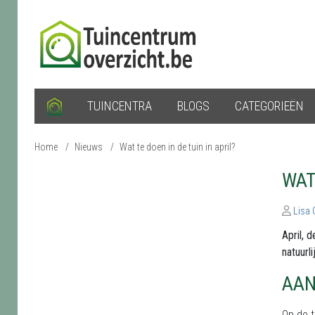
TUINCENTRA
BLOGS
CATEGORIEËN
Home
/
Nieuws
/
Wat te doen in de tuin in april?
WAT
Lisa
April, 
natuurl
AAN
Op de t