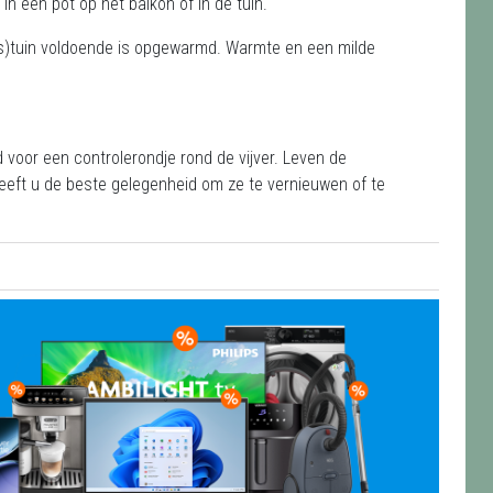
in een pot op het balkon of in de tuin.
moes)tuin voldoende is opgewarmd. Warmte en een milde
jd voor een controlerondje rond de vijver. Leven de
eeft u de beste gelegenheid om ze te vernieuwen of te