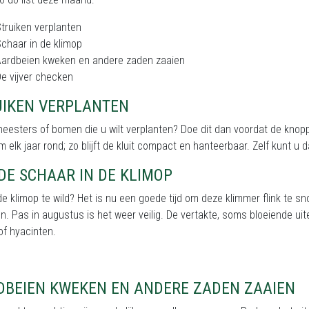
truiken verplanten
chaar in de klimop
Aardbeien kweken en andere zaden zaaien
e vijver checken
UIKEN VERPLANTEN
 heesters of bomen die u wilt verplanten? Doe dit dan voordat de knopp
 elk jaar rond; zo blijft de kluit compact en hanteerbaar. Zelf kunt u 
DE SCHAAR IN DE KLIMOP
e klimop te wild? Het is nu een goede tijd om deze klimmer flink te sn
n. Pas in augustus is het weer veilig. De vertakte, soms bloeiende u
of hyacinten.
DBEIEN KWEKEN EN ANDERE ZADEN ZAAIEN