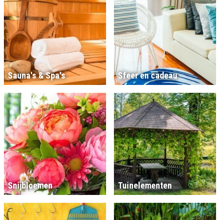
Sauna's & Spa's
Sfeer en cadeau
Snijbloemen
Tuinelementen