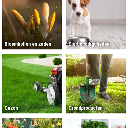
Bloembollen en zaden
Dierbenodigdheden
Gazon
Grondproducten