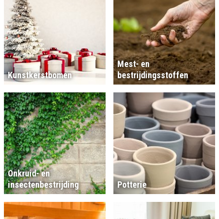
Mest- en
Kunstkerstbomen
bestrijdingsstoffen
Onkruid- en
insectenbestrijding
Potterie