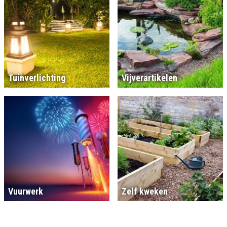
Tuinverlichting
Vijverartikelen
Vuurwerk
Zelf kweken