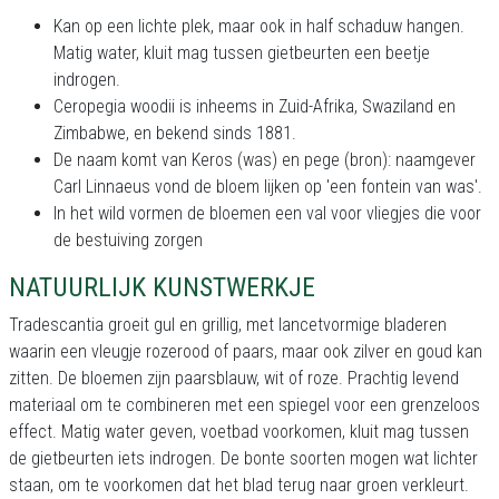
Kan op een lichte plek, maar ook in half schaduw hangen.
Matig water, kluit mag tussen gietbeurten een beetje
indrogen.
Ceropegia woodii is inheems in Zuid-Afrika, Swaziland en
Zimbabwe, en bekend sinds 1881.
De naam komt van Keros (was) en pege (bron): naamgever
Carl Linnaeus vond de bloem lijken op 'een fontein van was'.
In het wild vormen de bloemen een val voor vliegjes die voor
de bestuiving zorgen
NATUURLIJK KUNSTWERKJE
Tradescantia groeit gul en grillig, met lancetvormige bladeren
waarin een vleugje rozerood of paars, maar ook zilver en goud kan
zitten. De bloemen zijn paarsblauw, wit of roze. Prachtig levend
materiaal om te combineren met een spiegel voor een grenzeloos
effect. Matig water geven, voetbad voorkomen, kluit mag tussen
de gietbeurten iets indrogen. De bonte soorten mogen wat lichter
staan, om te voorkomen dat het blad terug naar groen verkleurt.