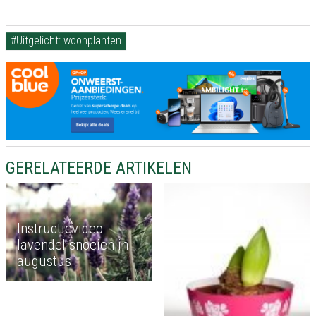
#Uitgelicht: woonplanten
GERELATEERDE ARTIKELEN
Instructievideo
lavendel snoeien in
augustus