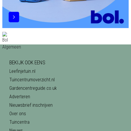
BEKIJK OOK EENS
Leefinjetuin.nl
Tuincentrumoverzicht.nl
Gardencentreguide.co.uk
Adverteren
Nieuwsbrief inschrijven
Over ons
Tuincentra
Nieuws