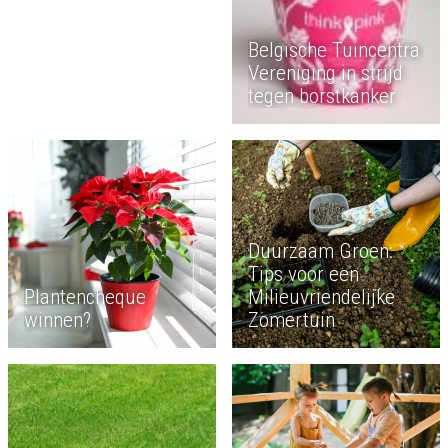
Belgische Tuincentra
Vereniging in strijd
tegen borstkanker
Duurzaam Groen:
Tips voor een
Plantencheque
Milieuvriendelijke
winnen?
Zomertuin