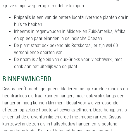
zijn ze simpelweg terug in model te knippen.
Rhipsalis is een van de betere luchtzuiverende planten om in
huis te hebben.
Inheems in regenwouden in Midden- en Zuid-Amerika, Afrika
en op een paar eilanden in de Indische Oceaan.
De plant staat ook bekend als Rotskoraal, er zijn wel 60
verschillende soorten van.
De naam is afgeleid van oud-Grieks voor 'vlechtwerk', met
dank aan het uiterlijk van de plant.
BINNENWINGERD
Cissus heeft prachtige groene bladeren met gekartelde randjes en
hechtrankjes die fraai kunnen hangen, maar ook vrolijk langs een
hanger omhoog kunnen klimmen. Ideaal voor wie verrassende
effecten op zekere hoogte wil bewerkstellingen. Deze hangplant is
er een uit de druivenfamilie en groeit met mooie ranken. Cissus
kan zowel in de zon als in halfschaduw hangen en is bestand
tegen droge lucht. Kluit niet laten uitdrogen, maar voetbad