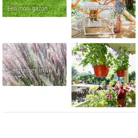
Een mooi gazon
Een kindvriendelijke
overkapping in de
tuin: inspiratie en
tips
Siergrassen in uw
tuin
Uw terras, tuin of
balkon inrichten