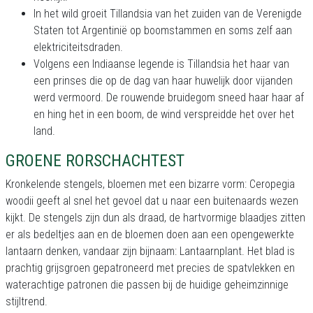
In het wild groeit Tillandsia van het zuiden van de Verenigde
Staten tot Argentinië op boomstammen en soms zelf aan
elektriciteitsdraden.
Volgens een Indiaanse legende is Tillandsia het haar van
een prinses die op de dag van haar huwelijk door vijanden
werd vermoord. De rouwende bruidegom sneed haar haar af
en hing het in een boom, de wind verspreidde het over het
land.
GROENE RORSCHACHTEST
Kronkelende stengels, bloemen met een bizarre vorm: Ceropegia
woodii geeft al snel het gevoel dat u naar een buitenaards wezen
kijkt. De stengels zijn dun als draad, de hartvormige blaadjes zitten
er als bedeltjes aan en de bloemen doen aan een opengewerkte
lantaarn denken, vandaar zijn bijnaam: Lantaarnplant. Het blad is
prachtig grijsgroen gepatroneerd met precies de spatvlekken en
waterachtige patronen die passen bij de huidige geheimzinnige
stijltrend.