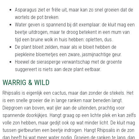
Asparagus ziet er frêle uit, maar kan zo snel groeien dat de
wortels de pot breken.
Water geven is spannend bij dit exemplaar: de kluit mag een
beetje uitdrogen, maar te droog betekent in een mum van
tijd een bruine wolk in huis hebben: opletten, dus.
De plant bloeit zelden, maar als ie bloeit hebben de
piepkleine bloemetjes een zware, jasmijnachtige geur.
Hoewel de sierasperge verwantschap met de groente
suggereert is niets aan deze plant eetbaar.
WARRIG & WILD
Rhipsalis is eigenlijk een cactus, maar dan zonder de stekels. Het
is een snelle groeier die in lange ranken naar beneden langt.
Diepgroen van boven, wat ijler aan de uiteinden, prachtig voor
spannende doorkijkjes. Hangt graag op een lichte plek en kan zelfs
volle zon hebben, maar gedijt ook op wat minder licht. De kluit mag
tussen gietbeurten een beetje indrogen. Hangt Rhipsalis in de zon
dan heeft hij wat meer water nodig. Groeien de ranken te lang, dan