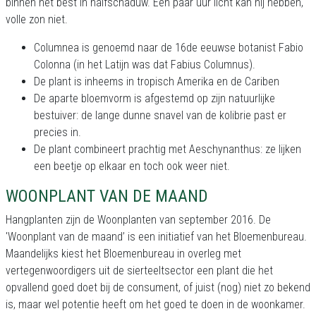
binnen het best in halfschaduw. Een paar uur licht kan hij hebben,
volle zon niet.
Columnea is genoemd naar de 16de eeuwse botanist Fabio
Colonna (in het Latijn was dat Fabius Columnus).
De plant is inheems in tropisch Amerika en de Cariben
De aparte bloemvorm is afgestemd op zijn natuurlijke
bestuiver: de lange dunne snavel van de kolibrie past er
precies in.
De plant combineert prachtig met Aeschynanthus: ze lijken
een beetje op elkaar en toch ook weer niet.
WOONPLANT VAN DE MAAND
Hangplanten zijn de Woonplanten van september 2016. De
'Woonplant van de maand’ is een initiatief van het Bloemenbureau.
Maandelijks kiest het Bloemenbureau in overleg met
vertegenwoordigers uit de sierteeltsector een plant die het
opvallend goed doet bij de consument, of juist (nog) niet zo bekend
is, maar wel potentie heeft om het goed te doen in de woonkamer.