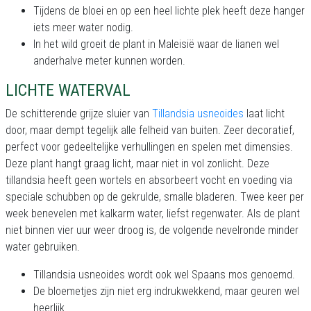
Tijdens de bloei en op een heel lichte plek heeft deze hanger
iets meer water nodig.
In het wild groeit de plant in Maleisië waar de lianen wel
anderhalve meter kunnen worden.
LICHTE WATERVAL
De schitterende grijze sluier van
Tillandsia usneoides
laat licht
door, maar dempt tegelijk alle felheid van buiten. Zeer decoratief,
perfect voor gedeeltelijke verhullingen en spelen met dimensies.
Deze plant hangt graag licht, maar niet in vol zonlicht. Deze
tillandsia heeft geen wortels en absorbeert vocht en voeding via
speciale schubben op de gekrulde, smalle bladeren. Twee keer per
week benevelen met kalkarm water, liefst regenwater. Als de plant
niet binnen vier uur weer droog is, de volgende nevelronde minder
water gebruiken.
Tillandsia usneoides wordt ook wel Spaans mos genoemd.
De bloemetjes zijn niet erg indrukwekkend, maar geuren wel
heerlijk.