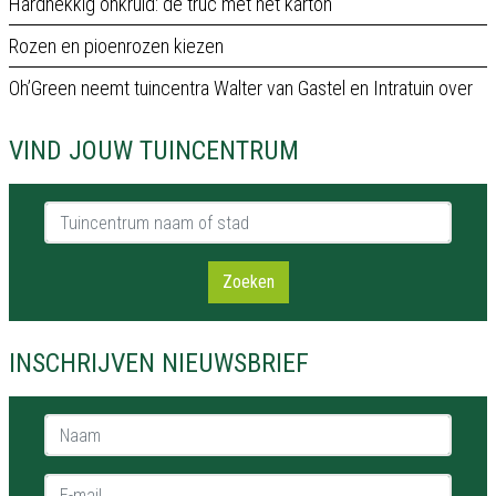
Hardnekkig onkruid: de truc met het karton
Rozen en pioenrozen kiezen
Oh’Green neemt tuincentra Walter van Gastel en Intratuin over
VIND JOUW TUINCENTRUM
Tuincentrum naam of stad
Zoeken
INSCHRIJVEN NIEUWSBRIEF
Naam *
E-mail *