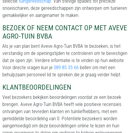
selectie
tuingereedschap
. Van stevige spades tot precieze
snoeischaren, deze gereedschappen zijn ontworpen om tuinieren
gemakkelijker en aangenamer te maken.
BEZOEK OF NEEM CONTACT OP MET AVEVE
AGRO-TUIN BVBA
Als je van plan bent Aveve Agro-Tuin BVBA te bezoeken, is het
verstandig om de openingstijden te controleren om te bevestigen
dat ze open zijn. Verdere informatie is te vinden op hun website.
Voor directe vragen kun je
089 85 35 66
bellen om met een
behulpzaam personeel lid te spreken die je graag verder helpt.
KLANTBEOORDELINGEN
Veel bezoekers bekijken beoordelingen voordat ze een bezoek
brengen. Aveve Agro-Tuin BVBA heeft vele positieve recensies
ontvangen van tevreden klanten en tuinliefhebbers, met een
gemiddelde beoordeling van 0. Potentiële bezoekers worden
aangemoedigd om deze beoordelingen online te lezen en hun
eigen ervaringen te delen om anderen te helpen weloverwogen