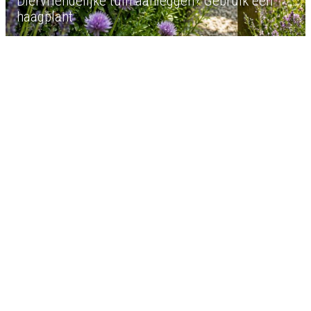
Diervriendelijke tuin aanleggen? Gebruik een
haagplant