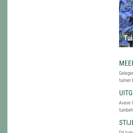
Tui
MEE
Gelegen
tuinier
UIT
Aveve 
tuinbeh
STI
Dit tu