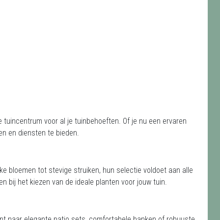
tuincentrum voor al je tuinbehoeften. Of je nu een ervaren
ten en diensten te bieden.
ijke bloemen tot stevige struiken, hun selectie voldoet aan alle
en bij het kiezen van de ideale planten voor jouw tuin.
ent naar elegante patio sets, comfortabele banken of robuuste