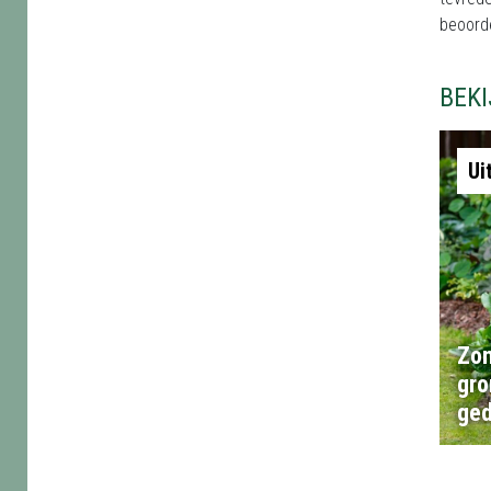
beoord
BEK
Ui
Zon
gro
ged