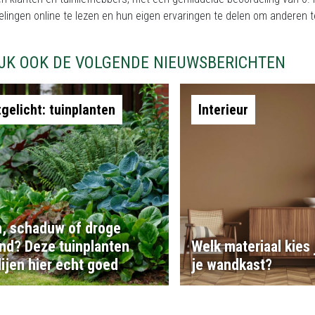
elingen online te lezen en hun eigen ervaringen te delen om anderen
IJK OOK DE VOLGENDE NIEUWSBERICHTEN
tgelicht: tuinplanten
Interieur
, schaduw of droge
nd? Deze tuinplanten
Welk materiaal kies 
ijen hier echt goed
je wandkast?