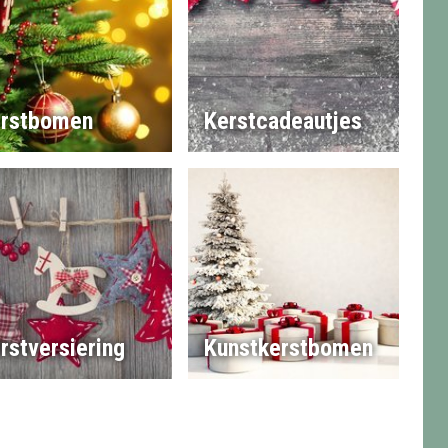
rstbomen
Kerstcadeautjes
rstversiering
Kunstkerstbomen