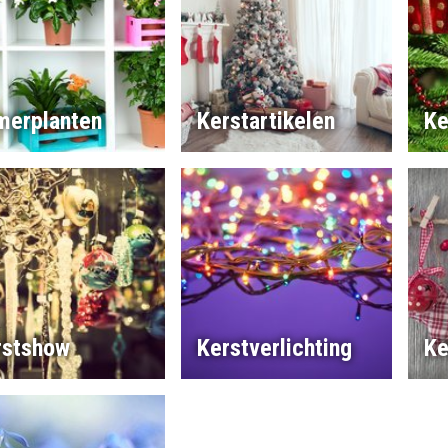
merplanten
Kerstartikelen
Ke
rstshow
Kerstverlichting
Ke