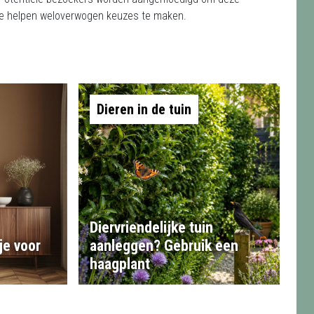
 te helpen weloverwogen keuzes te maken.
Dieren in de tuin
Diervriendelijke tuin
je voor
aanleggen? Gebruik een
haagplant