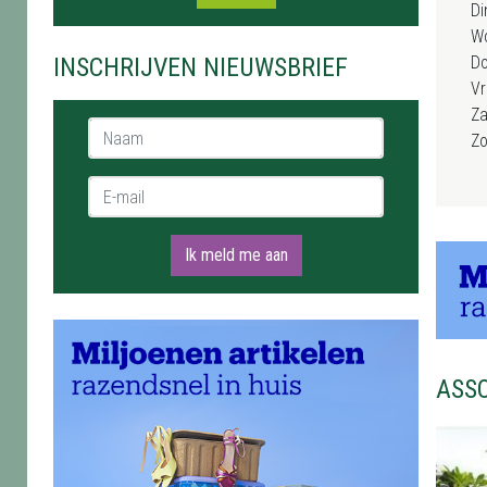
Di
W
INSCHRIJVEN NIEUWSBRIEF
D
Vr
Za
Naam *
Z
E-mail *
Ik meld me aan
ASS