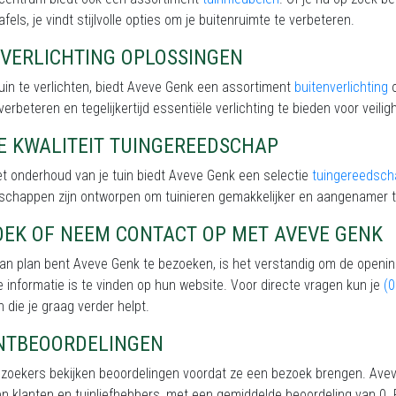
afels, je vindt stijlvolle opties om je buitenruimte te verbeteren.
NVERLICHTING OPLOSSINGEN
uin te verlichten, biedt Aveve Genk een assortiment
buitenverlichting
o
 verbeteren en tegelijkertijd essentiële verlichting te bieden voor veiligh
E KWALITEIT TUINGEREEDSCHAP
t onderhoud van je tuin biedt Aveve Genk een selectie
tuingereedsch
schappen zijn ontworpen om tuinieren gemakkelijker en aangenamer 
OEK OF NEEM CONTACT OP MET AVEVE GENK
van plan bent Aveve Genk te bezoeken, is het verstandig om de opening
 informatie is te vinden op hun website. Voor directe vragen kun je
(0
 die je graag verder helpt.
NTBEOORDELINGEN
ezoekers bekijken beoordelingen voordat ze een bezoek brengen. Avev
en klanten en tuinliefhebbers, met een gemiddelde beoordeling van 