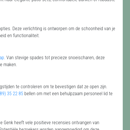
pties. Deze verlichting is ontworpen om de schoonheid van je
eid en functionaliteit.
ap
. Van stevige spades tot precieze snoeischaren, deze
te maken.
stijden te controleren om te bevestigen dat ze open zijn.
89) 35 22 85
bellen om met een behulpzaam personeel lid te
e Genk heeft vele positieve recensies ontvangen van
0. Potentiële bezoekers worden aangemoedigd om deze