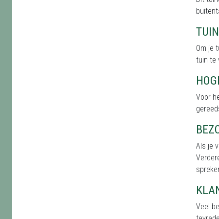
buitent
TUI
Om je t
tuin te
HOG
Voor he
gereed
BEZ
Als je 
Verdere
spreken
KLA
Veel b
tevred