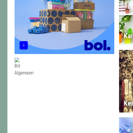
Ka
Ke