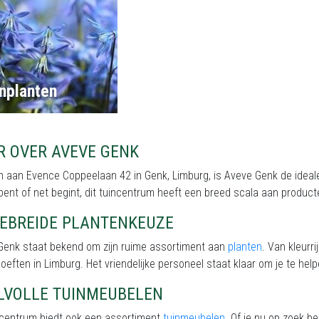
nplanten
R OVER AVEVE GENK
 aan Evence Coppeelaan 42 in Genk, Limburg, is Aveve Genk de ideale 
 bent of net begint, dit tuincentrum heeft een breed scala aan produc
GEBREIDE PLANTENKEUZE
Genk staat bekend om zijn ruime assortiment aan
planten
. Van kleurr
oeften in Limburg. Het vriendelijke personeel staat klaar om je te help
JLVOLLE TUINMEUBELEN
incentrum biedt ook een assortiment
tuinmeubelen
. Of je nu op zoek b