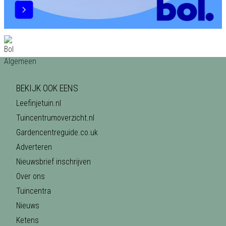
BEKIJK OOK EENS
Leefinjetuin.nl
Tuincentrumoverzicht.nl
Gardencentreguide.co.uk
Adverteren
Nieuwsbrief inschrijven
Over ons
Tuincentra
Nieuws
Ketens