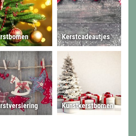
rstbomen
Kerstcadeautjes
rstversiering
Kunstkerstbomen