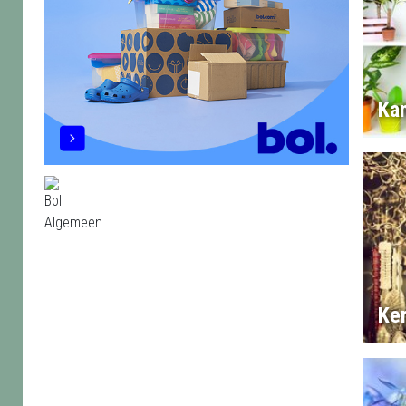
Ka
Ke