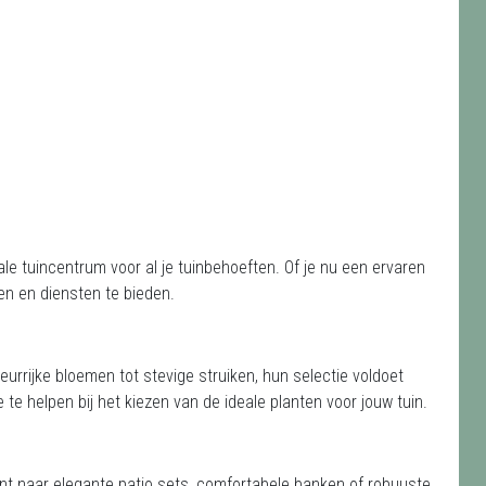
ale tuincentrum voor al je tuinbehoeften. Of je nu een ervaren
ten en diensten te bieden.
leurrijke bloemen tot stevige struiken, hun selectie voldoet
 te helpen bij het kiezen van de ideale planten voor jouw tuin.
ent naar elegante patio sets, comfortabele banken of robuuste