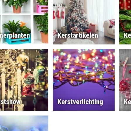
merplanten
Kerstartikelen
Ke
rstshow
Kerstverlichting
Ke