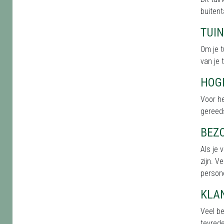
buitent
TUI
Om je t
van je 
HOG
Voor he
gereed
BEZ
Als je 
zijn. V
persone
KLA
Veel be
tevred