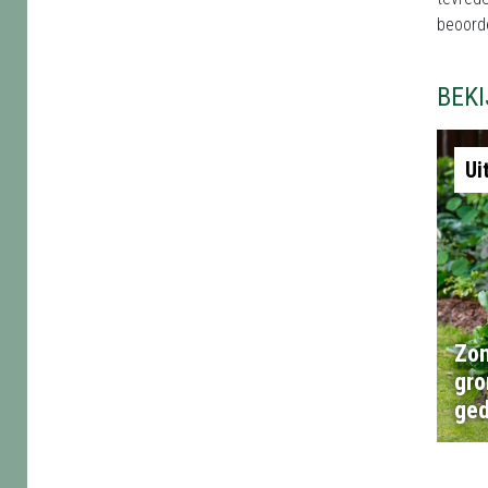
beoord
BEK
Ui
Zon
gro
ged