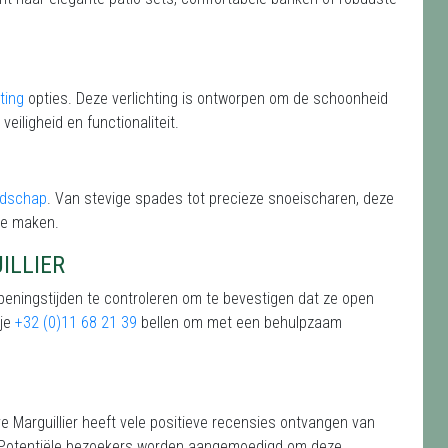
ting
opties. Deze verlichting is ontworpen om de schoonheid
veiligheid en functionaliteit.
edschap
. Van stevige spades tot precieze snoeischaren, deze
te maken.
ILLIER
openingstijden te controleren om te bevestigen dat ze open
 je
+32 (0)11 68 21 39
bellen om met een behulpzaam
 Marguillier heeft vele positieve recensies ontvangen van
0. Potentiële bezoekers worden aangemoedigd om deze