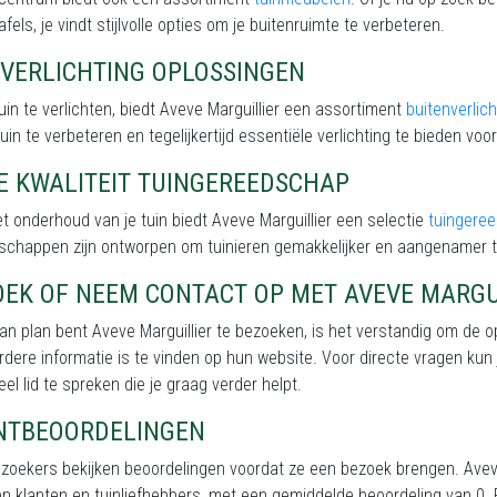
afels, je vindt stijlvolle opties om je buitenruimte te verbeteren.
NVERLICHTING OPLOSSINGEN
uin te verlichten, biedt Aveve Marguillier een assortiment
buitenverlich
tuin te verbeteren en tegelijkertijd essentiële verlichting te bieden voor 
E KWALITEIT TUINGEREEDSCHAP
t onderhoud van je tuin biedt Aveve Marguillier een selectie
tuingere
schappen zijn ontworpen om tuinieren gemakkelijker en aangenamer 
OEK OF NEEM CONTACT OP MET AVEVE MARGU
van plan bent Aveve Marguillier te bezoeken, is het verstandig om de 
erdere informatie is te vinden op hun website. Voor directe vragen kun
el lid te spreken die je graag verder helpt.
NTBEOORDELINGEN
zoekers bekijken beoordelingen voordat ze een bezoek brengen. Aveve
en klanten en tuinliefhebbers, met een gemiddelde beoordeling van 