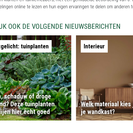
elingen online te lezen en hun eigen ervaringen te delen om anderen
IJK OOK DE VOLGENDE NIEUWSBERICHTEN
tgelicht: tuinplanten
Interieur
, schaduw of droge
nd? Deze tuinplanten
Welk materiaal kies 
ijen hier echt goed
je wandkast?