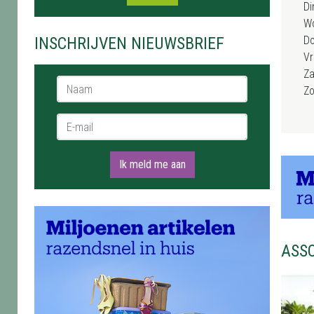
Di
W
INSCHRIJVEN NIEUWSBRIEF
D
Vr
Za
Naam *
Z
E-mail *
Ik meld me aan
ASS