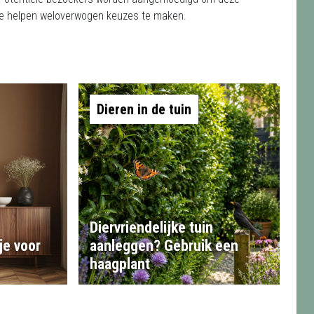
 te helpen weloverwogen keuzes te maken.
Dieren in de tuin
Diervriendelijke tuin
je voor
aanleggen? Gebruik een
haagplant