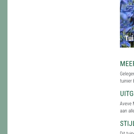
Tui
MEE
Gelegen
tuinier
UIT
Aveve M
aan all
STI
Dit tu