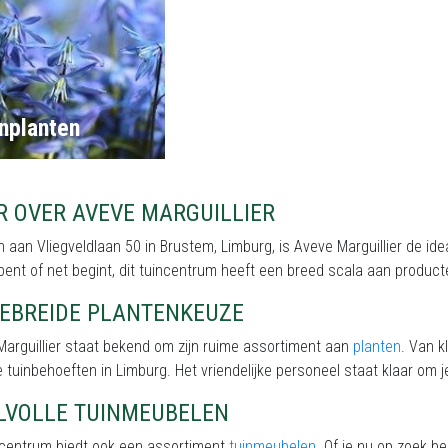
nplanten
R OVER AVEVE MARGUILLIER
 aan Vliegveldlaan 50 in Brustem, Limburg, is Aveve Marguillier de ide
 bent of net begint, dit tuincentrum heeft een breed scala aan produc
GEBREIDE PLANTENKEUZE
arguillier staat bekend om zijn ruime assortiment aan
planten
. Van k
e tuinbehoeften in Limburg. Het vriendelijke personeel staat klaar om je
JLVOLLE TUINMEUBELEN
incentrum biedt ook een assortiment
tuinmeubelen
. Of je nu op zoek b