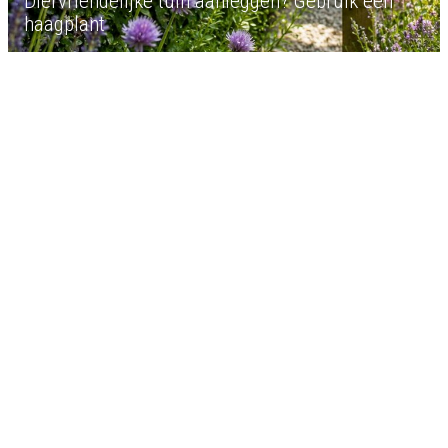
Diervriendelijke tuin aanleggen? Gebruik een
haagplant