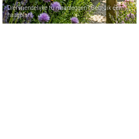
Diervriendelijke tuin aanleggen? Gebruik een
haagplant