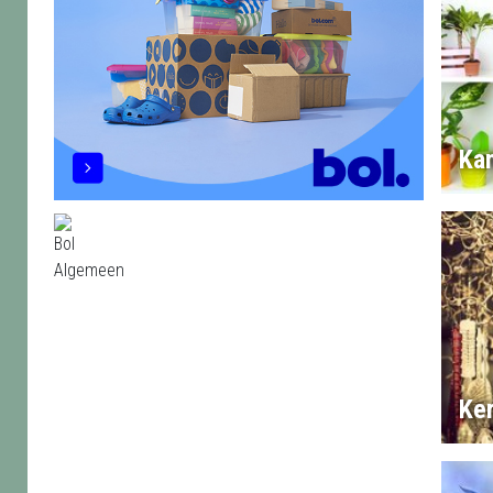
Ka
Ke