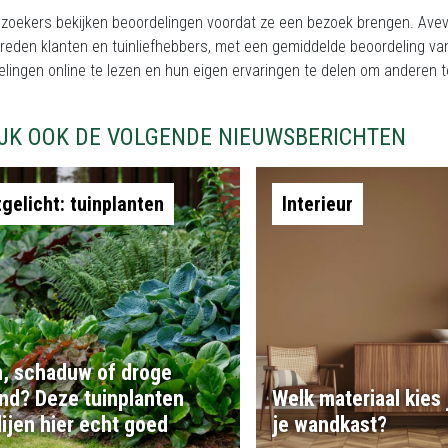
ezoekers bekijken beoordelingen voordat ze een bezoek brengen. Avev
vreden klanten en tuinliefhebbers, met een gemiddelde beoordeling 
elingen online te lezen en hun eigen ervaringen te delen om anderen
IJK OOK DE VOLGENDE NIEUWSBERICHTEN
tgelicht: tuinplanten
Interieur
, schaduw of droge
nd? Deze tuinplanten
Welk materiaal kies 
ijen hier echt goed
je wandkast?