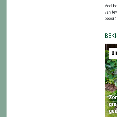
Veel b
van te
beoord
BEK
Ui
Zon
gro
ged