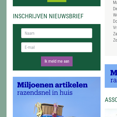
M
Di
INSCHRIJVEN NIEUWSBRIEF
W
D
Vr
Naam *
Za
Z
E-mail *
Ik meld me aan
ASS