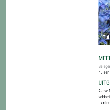
Tui
MEE
Gelegen
nu een 
UIT
Aveve 
voldoet
planten