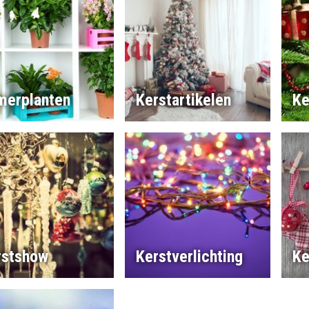
merplanten
Kerstartikelen
Ke
rstshow
Kerstverlichting
Ke