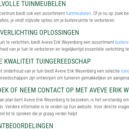
JLVOLLE TUINMEUBELEN
incentrum biedt ook een assortiment
tuinmeubelen
. Of je nu op zoek b
afels, je vindt stijlvolle opties om je buitenruimte te verbeteren.
NVERLICHTING OPLOSSINGEN
uin te verlichten, biedt Aveve Erik Weyenberg een assortiment
buitenv
eid van je tuin te verbeteren en tegelijkertijd essentiële verlichting te
E KWALITEIT TUINGEREEDSCHAP
t onderhoud van je tuin biedt Aveve Erik Weyenberg een selectie
tui
ereedschappen zijn ontworpen om tuinieren gemakkelijker en aangen
OEK OF NEEM CONTACT OP MET AVEVE ERIK 
van plan bent Aveve Erik Weyenberg te bezoeken, is het verstandig om
jn. Verdere informatie is te vinden op hun website. Voor directe vrage
el lid te spreken die je graag verder helpt.
NTBEOORDELINGEN