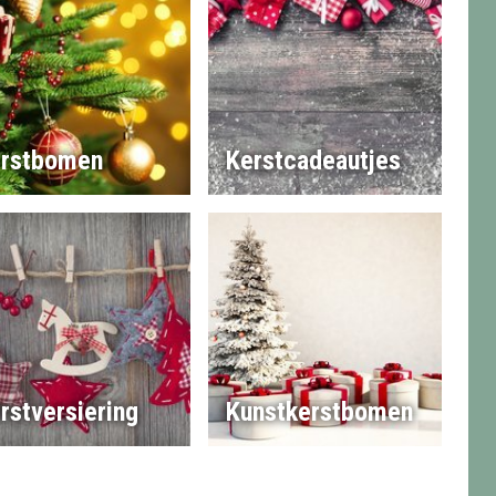
rstbomen
Kerstcadeautjes
rstversiering
Kunstkerstbomen