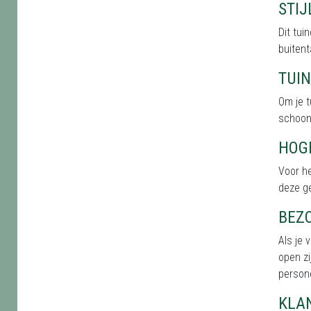
STI
Dit tu
buitent
TUI
Om je t
schoonh
HOG
Voor he
deze g
BEZ
Als je 
open zi
persone
KLA