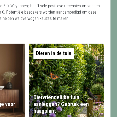
e Erik Weyenberg heeft vele positieve recensies ontvangen
van 0. Potentiële bezoekers worden aangemoedigd om deze
 te helpen weloverwogen keuzes te maken.
Dieren in de tuin
Diervriendelijke tuin
je voor
aanleggen? Gebruik een
haagplant